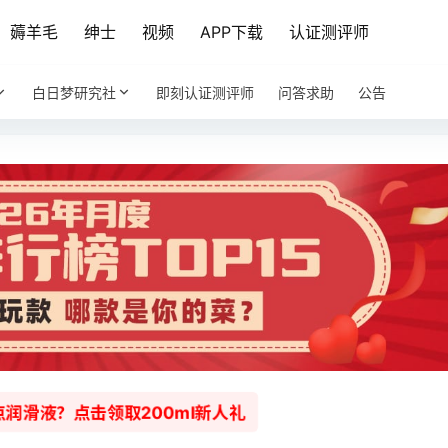
薅羊毛
绅士
视频
APP下载
认证测评师
白日梦研究社
即刻认证测评师
问答求助
公告
润滑液？点击领取200ml新人礼