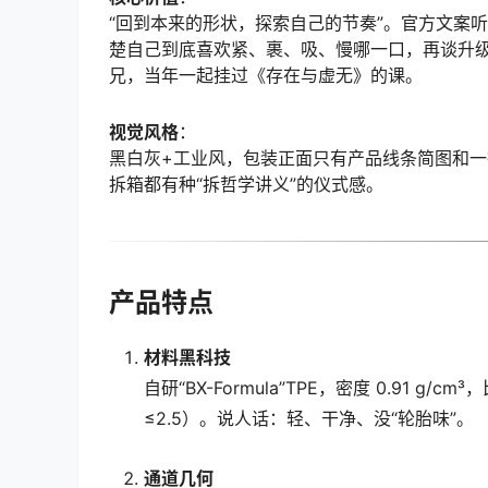
“回到本来的形状，探索自己的节奏”。官方文案听
楚自己到底喜欢紧、裹、吸、慢哪一口，再谈升
兄，当年一起挂过《存在与虚无》的课。
视觉风格
：
黑白灰+工业风，包装正面只有产品线条简图和一行小
拆箱都有种“拆哲学讲义”的仪式感。
产品特点
材料黑科技
自研“BX-Formula”TPE，密度 0.91 g/
≤2.5）。说人话：轻、干净、没“轮胎味”。
通道几何