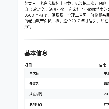
牌宣言。老白我撸杯十余载，见过把二次元贴脸上
自己诚实”的，还真不多。它家杯子不跟你整虚的
3500 mPa·s”，活脱脱一个理工直男。价格
的老白就带你扒一扒，这个2017 年才冒头、却在 
形”。
基本信息
项目
信息
中文名
本
外文名
BE
成立时间
20
总部地点
广