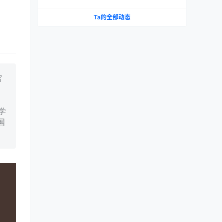
Ta的全部动态
写
学
国