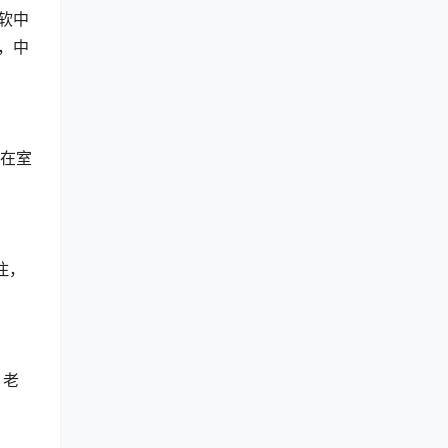
“软中
，中
能在室
住，
，老