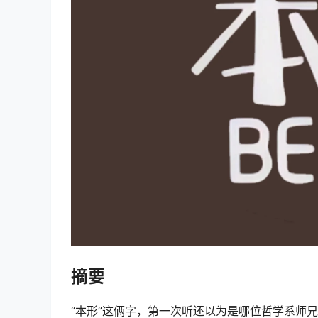
摘要
“本形”这俩字，第一次听还以为是哪位哲学系师