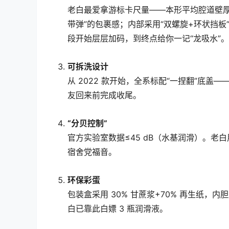
老白最爱拿游标卡尺量——本形平均腔道壁厚只有
带弹”的包裹感；内部采用“双螺旋+环状挡板
段开始层层加码，到终点给你一记“龙吸水”。
可拆洗设计
从 2022 款开始，全系标配“一捏翻”底盖
友回来前完成收尾。
“分贝控制”
官方实验室数据≤45 dB（水基润滑）。老白
宿舍党福音。
环保彩蛋
包装盒采用 30% 甘蔗浆+70% 再生纸，
白已靠此白嫖 3 瓶润滑液。