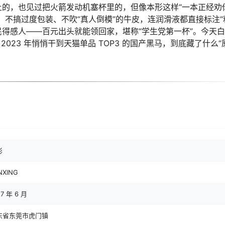
的，也见过把火箭发动机塞杯里的，但像本形这样“一本正经劝
：不搞过度包装、不吹“真人倒模”的牛皮，连润滑液都直接标注“
却亲民得感人——百元出头就能领回家，堪称“学生党第一杯”。今天
2023 年悄悄干到天猫单品 TOP3 的国产黑马，到底藏了什么“
形
NXING
17 年 6 月
东省东莞市虎门镇