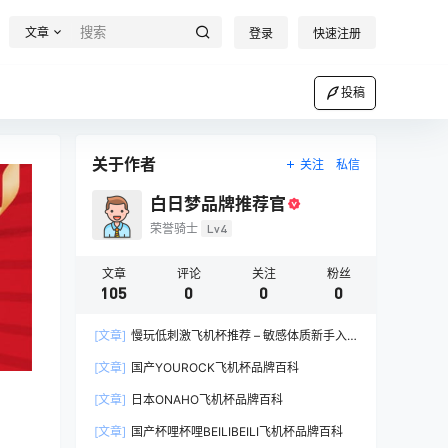
文章
登录
快速注册
投稿
关于作者
关注
私信
白日梦品牌推荐官
荣誉骑士
Lv4
文章
评论
关注
粉丝
105
0
0
0
[文章]
慢玩低刺激飞机杯推荐 – 敏感体质新手入
门完全指南
[文章]
国产YOUROCK飞机杯品牌百科
[文章]
日本ONAHO飞机杯品牌百科
[文章]
国产杯哩杯哩BEILIBEILI飞机杯品牌百科