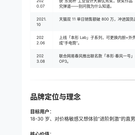
202
获“东莞杯”工业设计大赛优秀奖，获奖作品「
0.07
究弹道——别问我为什么知道。
2021.
天猫双 11 单日销售额破 800 万，冲进国
10
202
上线「本形 Lab」子系列，可更换内胆+
2.06
成“手电筒”。
202
联合网易春风推出联名款「本形·春风一号」，双
3.08
OP3。
品牌定位与理念
目标用户
：
18-30 岁、对价格敏感又想体验“进阶刺激”的
核心价值
：