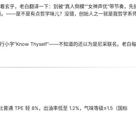
着玄乎，老白翻译一下：别被“真人倒模”“女神声优”带节奏，先
级。——是不是有点哲学味儿？没错，创始人之一就是我哲学系
字“Know Thyself”——不知道的还以为是尼采联名。老白
cm³，比普通 TPE 轻 8%，出油率低至 1.2%，气味等级≤1.5（国标