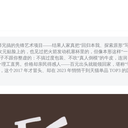
师兄搞的先锋艺术项目——结果人家真把“回归本我、探索原形”
次元贴脸上的，也见过把火箭发动机塞杯里的，但像本形这样“一
子不跟你整虚的：不搞过度包装、不吹“真人倒模”的牛皮，连润
活脱脱一个理工直男。价格却亲民得感人——百元出头就能领回家，堪称“
2017 年才冒头、却在 2023 年悄悄干到天猫单品 TOP3 的