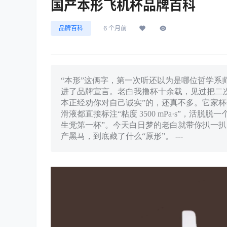
国产本形飞机杯品牌百科
品牌百科
6 个月前
“本形”这俩字，第一次听还以为是哪位哲学系
进了品牌宣言。老白我撸杯十余载，见过把二
本正经劝你对自己诚实”的，还真不多。它家杯
滑液都直接标注“粘度 3500 mPa·s”，
生党第一杯”。今天白日梦的老白就带你扒一扒，这个
产黑马，到底藏了什么“原形”。 ---