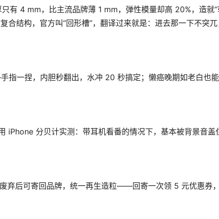
 4 mm，比主流品牌薄 1 mm，弹性模量却高 20%，造就
”复合结构，官方叫“回形槽”，翻译过来就是：进去那一下不突兀
——手指一捏，内胆秒翻出，水冲 20 秒搞定；懒癌晚期如老白也
用 iPhone 分贝计实测：带耳机看番的情况下，基本被背景音盖
内胆废弃后可寄回品牌，统一再生造粒——回寄一次领 5 元优惠券