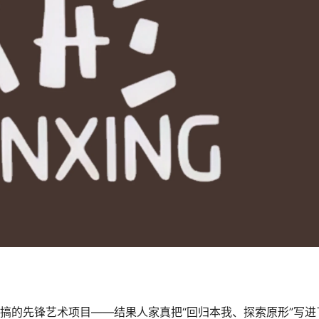
兄搞的先锋艺术项目——结果人家真把“回归本我、探索原形”写进