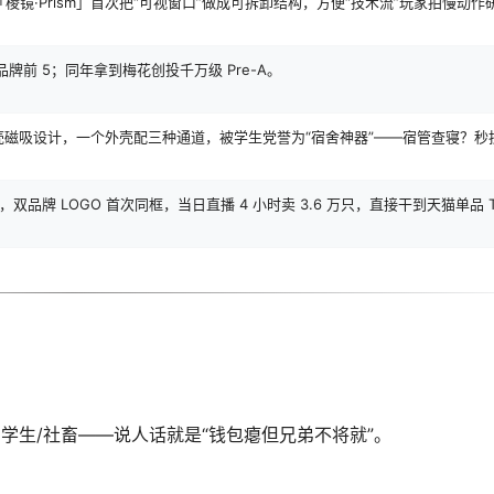
棱镜·Prism」首次把“可视窗口”做成可拆卸结构，方便“技术流”玩家拍慢动作
货品牌前 5；同年拿到梅花创投千万级 Pre-A。
外壳磁吸设计，一个外壳配三种通道，被学生党誉为“宿舍神器”——宿管查寝？秒
品牌 LOGO 首次同框，当日直播 4 小时卖 3.6 万只，直接干到天猫单品 
直男学生/社畜——说人话就是“钱包瘪但兄弟不将就”。