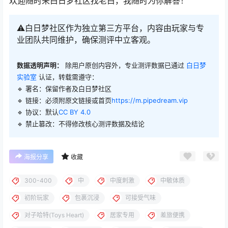
欢迎随时来白日梦社区找老白，我随时为你解答！
⚠️白日梦社区作为独立第三方平台，内容由玩家与专
业团队共同维护，确保测评中立客观。
数据透明声明：
除用户原创内容外，专业测评数据已通过
白日梦
实验室
认证，转载需遵守：
🔹 署名：保留作者及
白日梦社区
🔹 链接：必须附原文链接或首页
https://m.pipedream.vip
🔹 协议：默认
CC BY 4.0
🔹 禁止篡改：不得修改核心测评数据及结论
海报分享
收藏
300-400
中
中度刺激
中敏体质
初阶玩家
包裹沉浸
可接受气味
对子哈特(Toys Heart)
居家专用
差旅便携