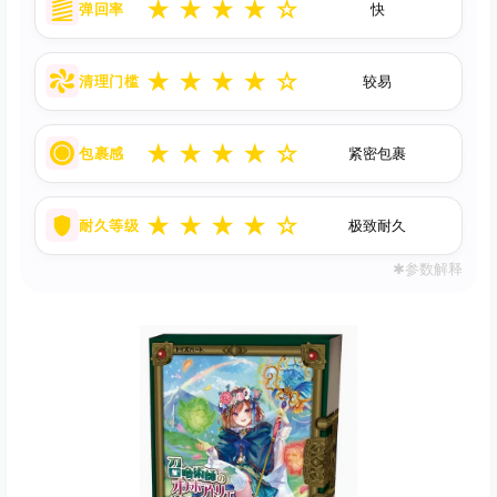
★
★
★
★
☆
弹回率
快
★
★
★
★
☆
清理门槛
较易
★
★
★
★
☆
包裹感
紧密包裹
★
★
★
★
☆
耐久等级
极致耐久
✱参数解释