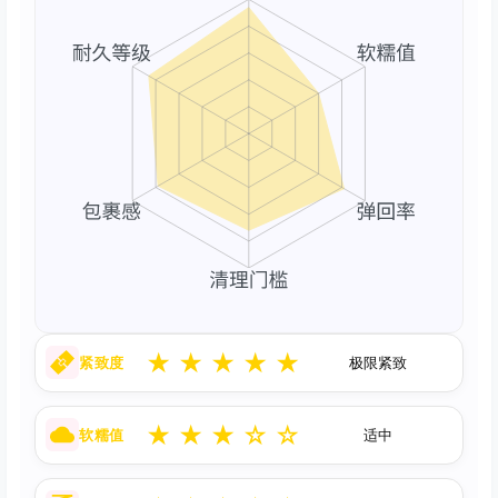
★
★
★
★
★
紧致度
极限紧致
★
★
★
☆
☆
软糯值
适中