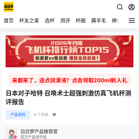
首页
杯友之家
选杯
测评
杯圈
薅羊毛
绅士
视频
来都来了，送点润滑液？点击领取200ml新人礼
日本对子哈特 召唤术士超强刺激仿真飞机杯测
评报告
产品百科
6 个月前
白日梦产品推荐官
官方产品测评组