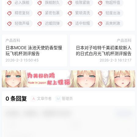
必入旗舰
旗舰耐久
极限紧致
物超所值
精密复刻
紧密包裹
繁琐清洗
轻度出油
轻微声噪
迟缓回弹
适中软糯
高爽刺激
产品百科
产品百科
日本MODE 泳池天使奶香型慢
日本对子哈特千美初柔软新人
玩飞机杯测评报告
的日式白月光飞机杯测评报告
2026-2-3 15:50:45
2026-2-3 16:12:17
0 条回复
文章作者
管理员
A
M
欢迎您，新朋友，感谢参与互动！
确认修改