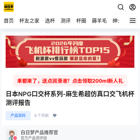
首页
杯友之家
选杯
测评
杯圈
薅羊毛
绅士
视频
来都来了，送点润滑液？点击领取200ml新人礼
日本NPG口交杯系列-麻生希超仿真口交飞机杯
测评报告
产品百科
6 个月前
白日梦产品推荐官
官方产品测评组