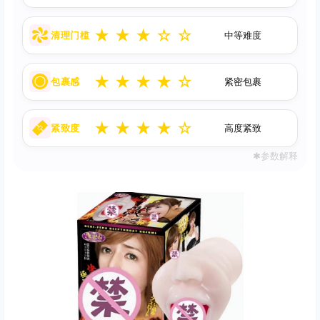
★
★
★
☆
☆
清理门槛
中等难度
★
★
★
★
☆
包裹感
紧密包裹
★
★
★
★
☆
紧致度
高度紧致
✱参数解释