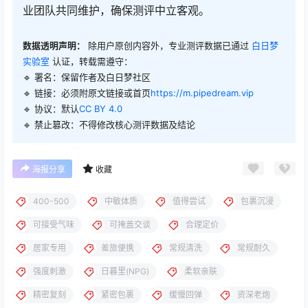
业团队共同维护，确保测评中立客观。
数据透明声明：
除用户原创内容外，专业测评数据已通过
白日梦
实验室
认证，转载需遵守：
🔹 署名：保留作者及
白日梦社区
🔹 链接：必须附原文链接或首页
https://m.pipedream.vip
🔹 协议：默认
CC BY 4.0
🔹 禁止篡改：不得修改核心测评数据及结论
海报分享
收藏
400-500
中敏体质
值得尝试
包裹沉浸
可接受气味
可掩盖交谈
合理定价
居家专用
差旅便携
常规清洗
常规耐久
强度刺激
日暮里(NPG)
柔软亲肤
精密复刻
紧密包裹
缓慢回弹
资深老炮