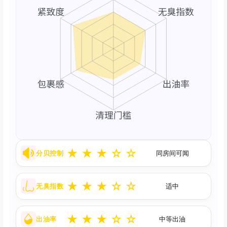
★
★
★
☆
☆
分贝控制
同房间可闻
★
★
★
☆
☆
无臭指数
适中
★
★
★
☆
☆
出油率
中等出油