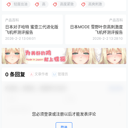
轻度出油
高
高度紧致
高爽刺激
产品百科
产品百科
日本对子哈特 蜜壶三代进化版
日本MODE 雪野叶奈高刺激度
飞机杯测评报告
飞机杯测评报告
2026-2-2 13:06:01
2026-2-2 13:28:10
0 条回复
文章作者
管理员
A
M
欢迎您，新朋友，感谢参与互动！
确认修改
您必须登录或注册以后才能发表评论
登录