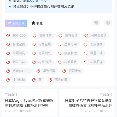
🔹 协议：默认
CC BY 4.0
🔹 禁止篡改：不得修改核心测评数据及结论
海报分享
收藏
100-200
低敏体质
值得尝试
可掩盖交谈
合理定价
均衡包裹
居家专用
差旅便携
常规清洗
常规耐久
强度刺激
微量出油
明显气味
标准回弹
标准紧致
标准肌理
格斯(GOSE)
紧致榨取
资深老炮
适中软糯
高
高爽刺激
产品百科
产品百科
日本Magic Eyes黑尻臀辣妹臀
日本对子哈特吉野谷星音低刺
高刺激倒模飞机杯测评报告
激螺纹通道飞机杯产品测评
2026-2-1 16:30:10
2026-2-1 16:53:08