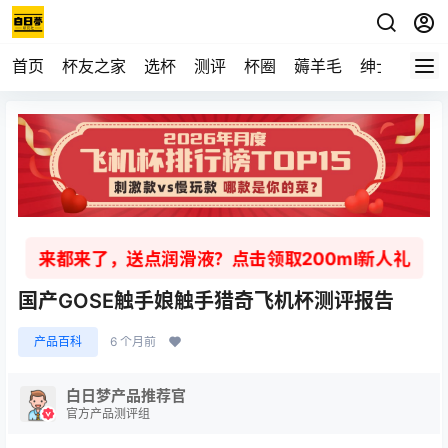
首页
杯友之家
选杯
测评
杯圈
薅羊毛
绅士
视频
来都来了，送点润滑液？点击领取200ml新人礼
国产GOSE触手娘触手猎奇飞机杯测评报告
产品百科
6 个月前
白日梦产品推荐官
官方产品测评组