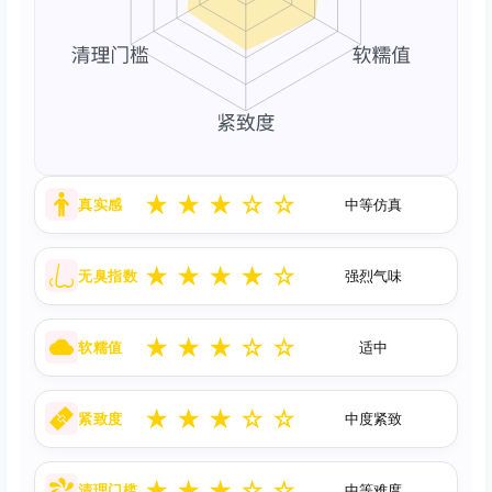
★
★
★
☆
☆
真实感
中等仿真
★
★
★
★
☆
无臭指数
强烈气味
★
★
★
☆
☆
软糯值
适中
★
★
★
☆
☆
紧致度
中度紧致
★
★
★
☆
☆
清理门槛
中等难度