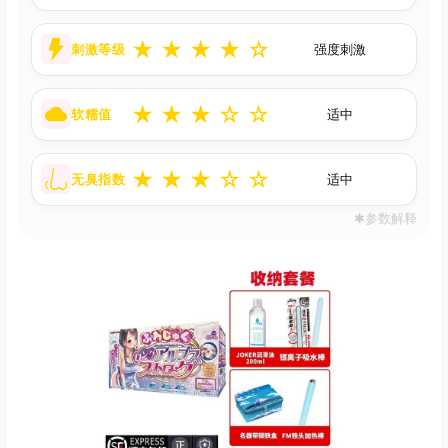
★
★
★
★
☆
刺激等级
强度刺激
★
★
★
☆
☆
软糯值
适中
★
★
★
☆
☆
无臭指数
适中
✱参数解释