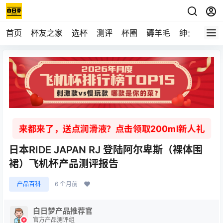
首页
杯友之家
选杯
测评
杯圈
薅羊毛
绅士
视频
来都来了，送点润滑液？点击领取200ml新人礼
日本RIDE JAPAN RJ 登陆阿尔卑斯（裸体围
裙）飞机杯产品测评报告
产品百科
6 个月前
白日梦产品推荐官
官方产品测评组