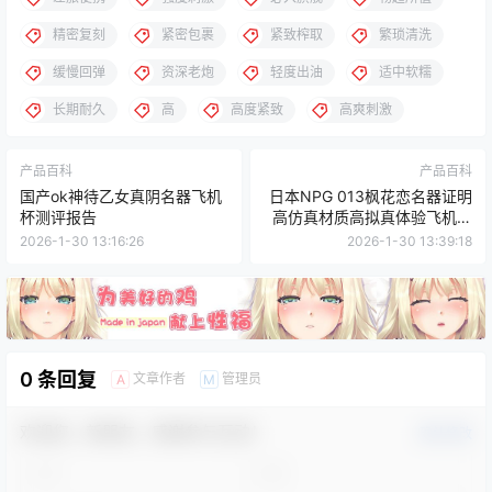
精密复刻
紧密包裹
紧致榨取
繁琐清洗
缓慢回弹
资深老炮
轻度出油
适中软糯
长期耐久
高
高度紧致
高爽刺激
产品百科
产品百科
国产ok神待乙女真阴名器飞机
日本NPG 013枫花恋名器证明
杯测评报告
高仿真材质高拟真体验飞机杯
测评
2026-1-30 13:16:26
2026-1-30 13:39:18
0 条回复
文章作者
管理员
A
M
欢迎您，新朋友，感谢参与互动！
确认修改