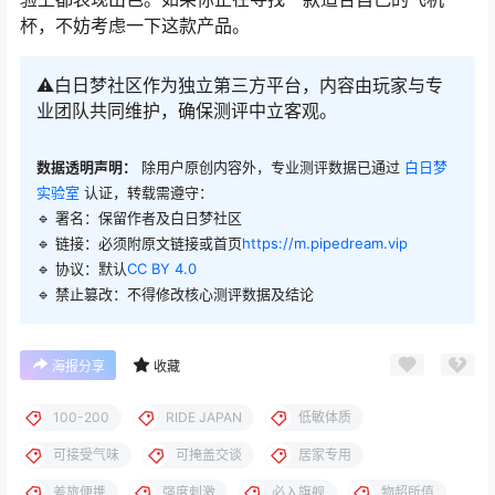
杯，不妨考虑一下这款产品。
⚠️白日梦社区作为独立第三方平台，内容由玩家与专
业团队共同维护，确保测评中立客观。
数据透明声明：
除用户原创内容外，专业测评数据已通过
白日梦
实验室
认证，转载需遵守：
🔹 署名：保留作者及
白日梦社区
🔹 链接：必须附原文链接或首页
https://m.pipedream.vip
🔹 协议：默认
CC BY 4.0
🔹 禁止篡改：不得修改核心测评数据及结论
海报分享
收藏
100-200
RIDE JAPAN
低敏体质
可接受气味
可掩盖交谈
居家专用
差旅便携
强度刺激
必入旗舰
物超所值