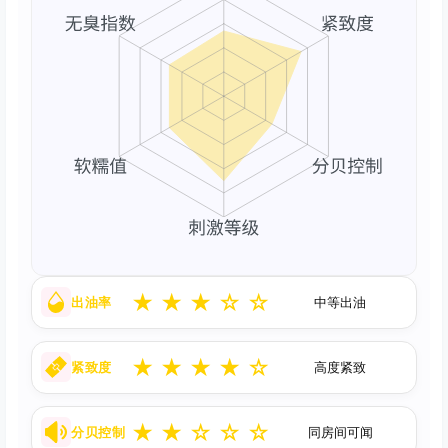
★
★
★
☆
☆
出油率
中等出油
★
★
★
★
☆
紧致度
高度紧致
★
★
☆
☆
☆
分贝控制
同房间可闻