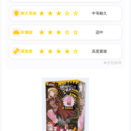
★
★
★
☆
☆
耐久等级
中等耐久
★
★
★
☆
☆
软糯值
适中
★
★
★
★
☆
紧致度
高度紧致
✱参数解释