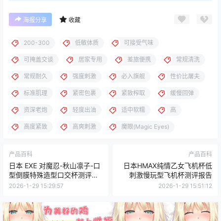
海报分享
收藏
200-300
低敏体质
可接受气味
可掩盖交谈
居家专用
差旅便携
常规清洗
常规耐久
强度刺激
必入旗舰
性价比屠夫
标准肌理
紧密包裹
紧致榨取
缓慢回弹
资深老炮
轻度出油
适中软糯
高
高度紧致
高爽刺激
魔眼(Magic Eyes)
产品百科
产品百科
日本 EXE 对魔忍-秋山凛子-口
日本HMAX纯情乙女飞机杯低
型倒膜特殊造型口交杯测评报
刺激慢玩型飞机杯测评报告
告
2026-1-29 15:29:57
2026-1-29 15:51:12