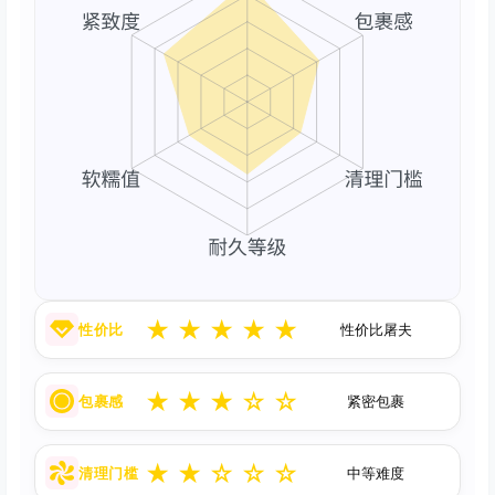
★
★
★
★
★
性价比
性价比屠夫
★
★
★
☆
☆
包裹感
紧密包裹
★
★
☆
☆
☆
清理门槛
中等难度