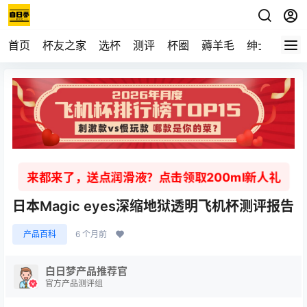
首页
杯友之家
选杯
测评
杯圈
薅羊毛
绅士
视频
来都来了，送点润滑液？点击领取200ml新人礼
日本Magic eyes深缩地狱透明飞机杯测评报告
产品百科
6 个月前
白日梦产品推荐官
官方产品测评组