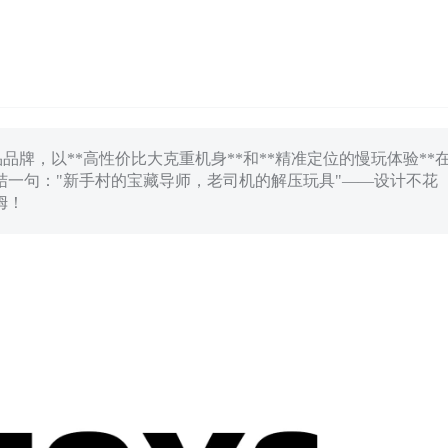
品品牌，以**高性价比大克重机身**和**精准定位的慢玩体验**
结一句："新手村的宝藏导师，老司机的解压玩具"——设计不花
姆！