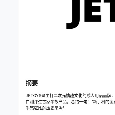
摘要
JETOYS是主打
二次元情趣文化
的成人用品品牌
白测评过它家半数产品，总结一句："新手村的宝
手感堪比解压史莱姆！