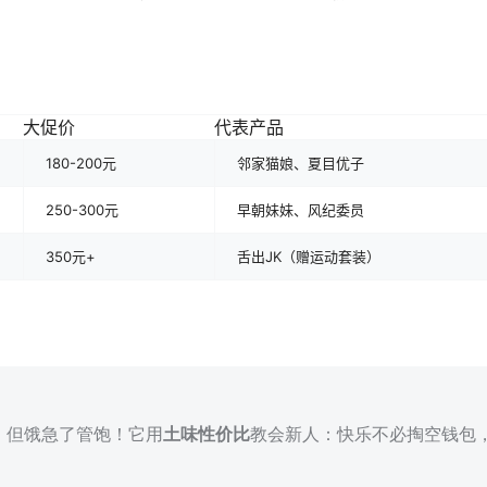
大促价
代表产品
180-200元
邻家猫娘、夏目优子
250-300元
早朝妹妹、风纪委员
350元+
舌出JK（赠运动套装）
艳，但饿急了管饱！它用
土味性价比
教会新人：快乐不必掏空钱包