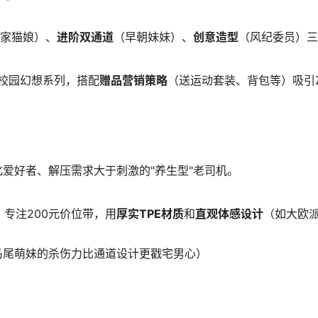
家猫娘）、
进阶双通道
（早朝妹妹）、
创意造型
（风纪委员）三
等校园幻想系列，搭配
赠品营销策略
（送运动套装、背包等）吸引
爱好者、解压需求大于刺激的"养生型"老司机。
专注200元价位带，用
厚实TPE材质
和
直观体感设计
（如大欧
马尾萌妹的杀伤力比通道设计更戳宅男心）