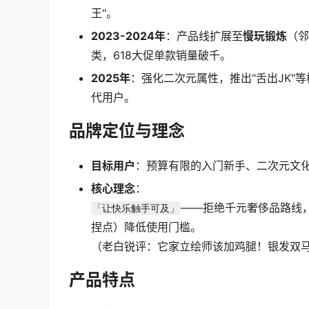
王"。
2023-2024年
：产品线扩展至
慢玩锻炼
（邻
类，618大促单款销量破千。
2025年
：强化二次元属性，推出"舌出JK"
代用户。
品牌定位与理念
目标用户
：预算有限的入门新手、二次元文化
核心理念
：
——拒绝千元奢侈品路线，
「让快乐触手可及」
捏点）降低使用门槛。
（老白锐评：它家立绘师该加鸡腿！银发双
产品特点