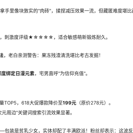
，拿手里像块敦实的"肉砖"，揉捏减压效果一流，但藏匿难度堪比
，刺激度评级
★☆☆☆☆
，适合敏感萌新锻炼耐久。
法
，老白亲测警告：果冻残渣清洗堪比考古发掘！
深度绑定日漫元素
，宅男直呼"为信仰充值"。
量TOP5，618大促爆款降价至
199元
（原价278元）。
二次元周边"关键词搜索引流效果显著。
——包装是贫乳少女，实体却配了丰满欧派！粉丝却表示：这波