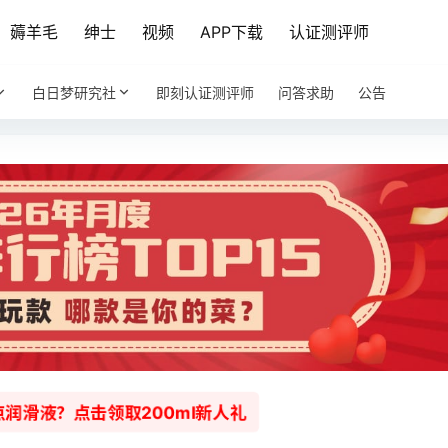
薅羊毛
绅士
视频
APP下载
认证测评师
白日梦研究社
即刻认证测评师
问答求助
公告
润滑液？点击领取200ml新人礼