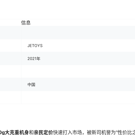
信息
JETOYS
2021年
中国
20g大克重机身
和
亲民定价
快速打入市场，被新司机誉为"性价比