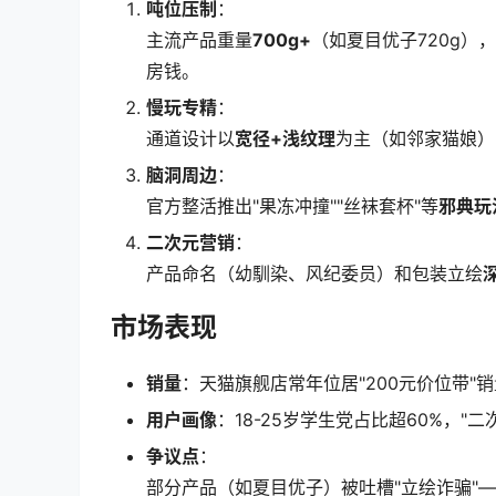
吨位压制
：
主流产品重量
700g+
（如夏目优子720g）
房钱。
慢玩专精
：
通道设计以
宽径+浅纹理
为主（如邻家猫娘）
脑洞周边
：
官方整活推出"果冻冲撞""丝袜套杯"等
邪典玩
二次元营销
：
产品命名（幼馴染、风纪委员）和包装立绘
市场表现
销量
：天猫旗舰店常年位居"200元价位带"销
用户画像
：18-25岁学生党占比超60%，"
争议点
：
部分产品（如夏目优子）被吐槽"立绘诈骗"