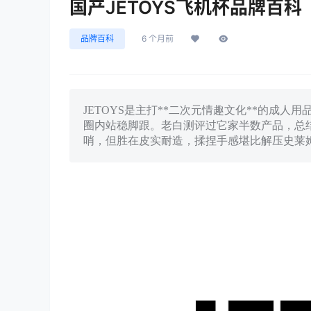
国产JETOYS飞机杯品牌百科
品牌百科
6 个月前
JETOYS是主打**二次元情趣文化**的成人用
圈内站稳脚跟。老白测评过它家半数产品，总
哨，但胜在皮实耐造，揉捏手感堪比解压史莱