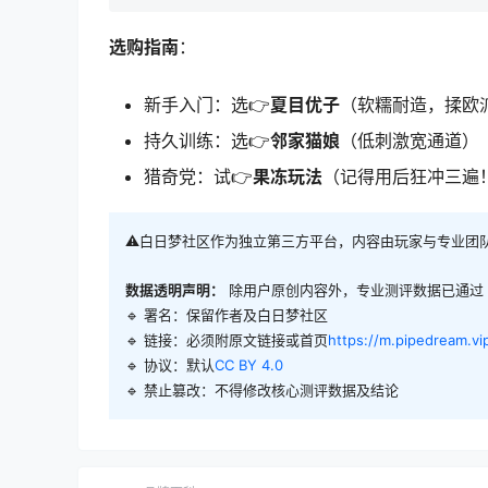
选购指南
：
新手入门：选👉
夏目优子
（软糯耐造，揉欧
持久训练：选👉
邻家猫娘
（低刺激宽通道）
猎奇党：试👉
果冻玩法
（记得用后狂冲三遍
⚠️白日梦社区作为独立第三方平台，内容由玩家与专业团
数据透明声明：
除用户原创内容外，专业测评数据已通过
🔹 署名：保留作者及
白日梦社区
🔹 链接：必须附原文链接或首页
https://m.pipedream.vi
🔹 协议：默认
CC BY 4.0
🔹 禁止篡改：不得修改核心测评数据及结论