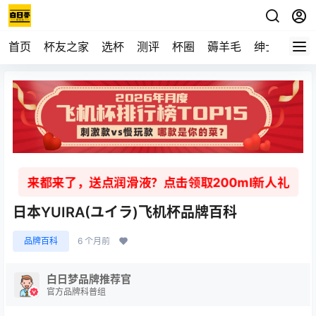
首页
杯友之家
选杯
测评
杯圈
薅羊毛
绅士
视频
来都来了，送点润滑液？点击领取200ml新人礼
日本YUIRA(ユイラ)飞机杯品牌百科
品牌百科
6 个月前
白日梦品牌推荐官
官方品牌科普组