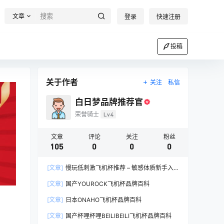
文章
登录
快速注册
投稿
关于作者
关注
私信
白日梦品牌推荐官
荣誉骑士
Lv4
文章
评论
关注
粉丝
105
0
0
0
[文章]
慢玩低刺激飞机杯推荐 – 敏感体质新手入
门完全指南
[文章]
国产YOUROCK飞机杯品牌百科
[文章]
日本ONAHO飞机杯品牌百科
[文章]
国产杯哩杯哩BEILIBEILI飞机杯品牌百科