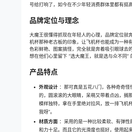
号给打响了，如今在不少年轻消费群体里都有挺
品牌定位与理念
大魔王很懂得抓现在年轻人的心理，品牌定位就
机杯那种老古板的印象，让飞机杯也能成为一种有
色彩鲜艳、图案搞怪，完全就是奔着吸引眼球去
想在他们心里留下 “选大魔王，就是选与众不同” 
产品特点
外观设计
：那可真是五花八门，各种奇奇怪
的，圆滚滚的大眼睛，呆萌又带着点凶，搁
模样独特，拿在手里绝对拉风，放一排飞机杯
我呀”。
材质方面
：采用的是一种比较柔软、有弹性
和力十足。而且它的光滑度也挺好，使用起