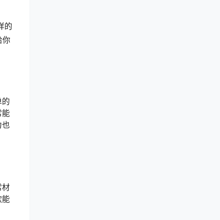
样的
给你
单的
常能
力也
常材
款能