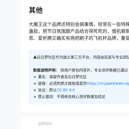
其他
大魔王这个品牌还特别会搞事情，经常在一些特
蛊款，把节日氛围跟产品结合得死死的，借机狠
思、爱折腾又确实有两把刷子的飞机杯品牌，要
⚠️白日梦社区作为独立第三方平台，内容由玩家与专业团
数据透明声明：
除用户原创内容外，专业测评数据已通过
🔹 署名：保留作者及
白日梦社区
🔹 链接：必须附原文链接或首页
https://m.pipedream.vi
🔹 协议：默认
CC BY 4.0
🔹 禁止篡改：不得修改核心测评数据及结论
品牌百科