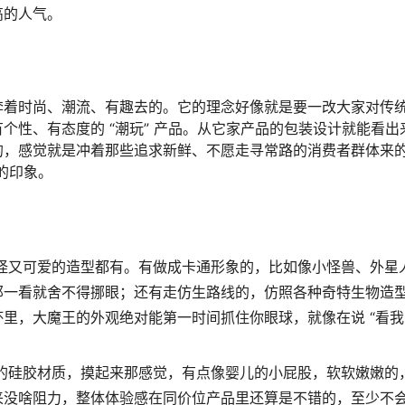
高的人气。
奔着时尚、潮流、有趣去的。它的理念好像就是要一改大家对传
个性、有态度的 “潮玩” 产品。从它家产品的包装设计就能看出
的，感觉就是冲着那些追求新鲜、不愿走寻常路的消费者群体来
的印象。
怪又可爱的造型都有。有做成卡通形象的，比如像小怪兽、外星
那一看就舍不得挪眼；还有走仿生路线的，仿照各种奇特生物造
里，大魔王的外观绝对能第一时间抓住你眼球，就像在说 “看我
的硅胶材质，摸起来那感觉，有点像婴儿的小屁股，软软嫩嫩的
来没啥阻力，整体体验感在同价位产品里还算是不错的，至少不