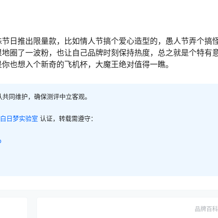
殊节日推出限量款，比如情人节搞个爱心造型的，愚人节弄个搞
狠地圈了一波粉，也让自己品牌时刻保持热度，总之就是个特有
是你也想入个新奇的飞机杯，大魔王绝对值得一瞧。
队共同维护，确保测评中立客观。
白日梦实验室
认证，转载需遵守：
p
品牌百科