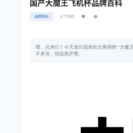
国产大魔王飞机杯品牌百科
品牌百科
6 个月前
嘿，兄弟们！今天老白我来给大家唠唠 “大魔
不多说，咱这就开整。