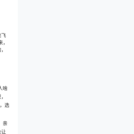
统飞
来，
的，
人啥
型，
，选
，亲
会让