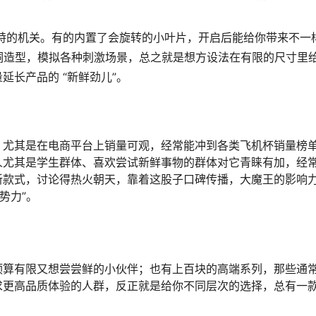
特的机关。有的内置了会旋转的小叶片，开启后能给你带来不一
孔洞造型，模拟各种刺激场景，总之就是想方设法在有限的尺寸里
延长产品的 “新鲜劲儿”。
，尤其是在电商平台上销量可观，经常能冲到各类飞机杯销量榜
人尤其是学生群体、喜欢尝试新鲜事物的群体对它青睐有加，经
新款式，讨论得热火朝天，靠着这股子口碑传播，大魔王的影响
势力”。
预算有限又想尝尝鲜的小伙伴；也有上百块的高端系列，那些通
求更高品质体验的人群，反正就是给你不同层次的选择，总有一