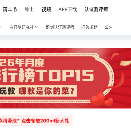
薅羊毛
绅士
视频
APP下载
认证测评师
白日梦研究社
即刻认证测评师
问答求助
公告
润滑液？点击领取200ml新人礼