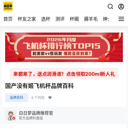
首页
杯友之家
选杯
测评
杯圈
薅羊毛
绅士
视频
来都来了，送点润滑液？点击领取200ml新人礼
国产没有姬飞机杯品牌百科
品牌百科
6 个月前
白日梦品牌推荐官
官方品牌科普组