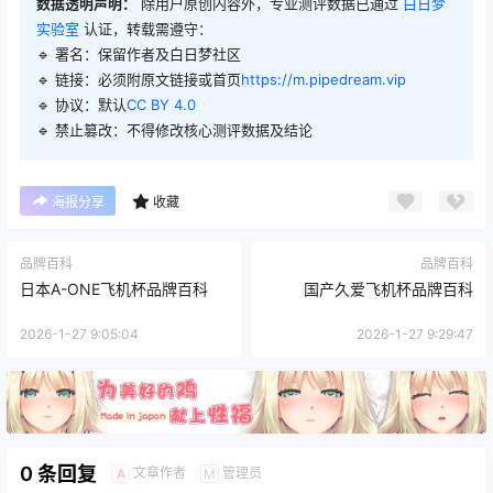
数据透明声明：
除用户原创内容外，专业测评数据已通过
白日梦
实验室
认证，转载需遵守：
🔹 署名：保留作者及
白日梦社区
🔹 链接：必须附原文链接或首页
https://m.pipedream.vip
🔹 协议：默认
CC BY 4.0
🔹 禁止篡改：不得修改核心测评数据及结论
海报分享
收藏
品牌百科
品牌百科
日本A-ONE飞机杯品牌百科
国产久爱飞机杯品牌百科
2026-1-27 9:05:04
2026-1-27 9:29:47
0 条回复
文章作者
管理员
A
M