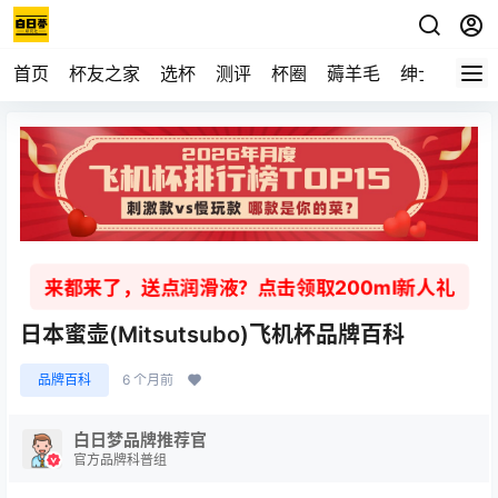
首页
杯友之家
选杯
测评
杯圈
薅羊毛
绅士
视频
来都来了，送点润滑液？点击领取200ml新人礼
日本蜜壶(Mitsutsubo)飞机杯品牌百科
品牌百科
6 个月前
白日梦品牌推荐官
官方品牌科普组