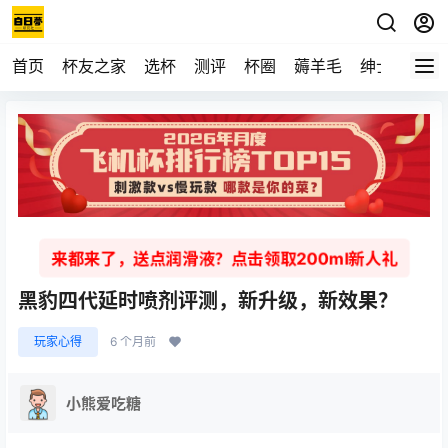
首页
杯友之家
选杯
测评
杯圈
薅羊毛
绅士
视频
来都来了，送点润滑液？点击领取200ml新人礼
黑豹四代延时喷剂评测，新升级，新效果？
玩家心得
6 个月前
小熊爱吃糖