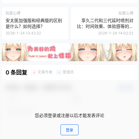
玩家心得
玩家心得
安太医加强版和经典版的区别
享久二代和三代延时喷剂对
是什么？如何选择？
比：时间效果、体验感等的差
别
2026-1-24 13:42:22
2026-1-24 14:02:22
0 条回复
文章作者
管理员
A
M
欢迎您，新朋友，感谢参与互动！
确认修改
您必须登录或注册以后才能发表评论
登录