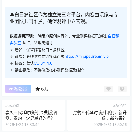
⚠️白日梦社区作为独立第三方平台，内容由玩家与专
业团队共同维护，确保测评中立客观。
数据透明声明：
除用户原创内容外，专业测评数据已通过
白日梦
实验室
认证，转载需遵守：
🔹 署名：保留作者及
白日梦社区
🔹 链接：必须附原文链接或首页
https://m.pipedream.vip
🔹 协议：默认
CC BY 4.0
🔹 禁止篡改：不得修改核心测评数据及结论
海报分享
收藏
玩家心得
玩家心得
享久三代延时喷剂(金典版)评
黑豹四代延时喷剂评测，新升
测，贵的一定是最好的吗？
级，新效果？
2026-1-24 13:33:49
2026-1-24 13:50:16