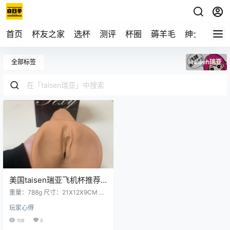
首页
杯友之家
选杯
测评
杯圈
薅羊毛
绅士
视频
全部标签
taisen瑞亚
美国taisen瑞亚飞机杯推荐
名器真人倒模男用飞机杯图
重量：788g 尺寸：21X12X9CM 各
文测评
种的爱爱姿势大家应该都是知道
玩家心得
的，今天要介绍的这一款名器瑞
亚，它能给我们实现俯冲这一动
108
0
作，这款名器的撞击面积是比较大