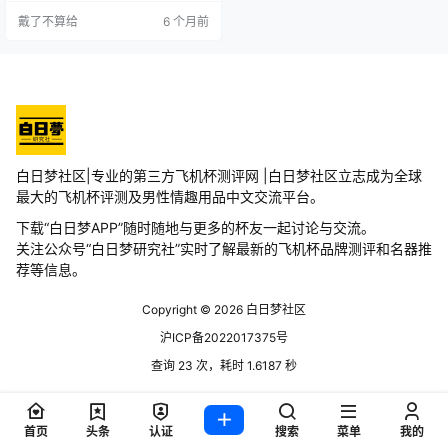
的，所以特别适合那些勇猛无比的
戴了不算给
6 个月前
人，因为面积大，所以你无论怎么
撞，多用力的撞，都是给你舒服的
感觉，加上是TAISEN这个大品牌，
真实度无可挑剔。 而且这款名器也
是有着极具诱惑力的馒头穴，第一
眼看到，我的DD已经立马不争气的
抬起了头，就像立马来一…
白日梦社区|专业的第三方飞机杯测评网 |白日梦社区立志成为全球
最大的飞机杯评测及男性情趣用品中文交流平台。
下载“白日梦APP”随时随地与更多的杯友一起讨论与交流。
关注公众号“白日梦研究社”实时了解最新的飞机杯品牌测评和名器推
荐等信息。
Copyright © 2026
白日梦社区
沪ICP备2022017375号
查询 23 次，耗时 1.6187 秒
首页
头条
认证
搜索
菜单
我的