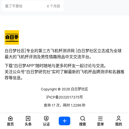
婴儿肌就像那刚满18岁的少女一般
戴了不算给
6 个月前
加上那双仿佛会说话的眼睛和那樱
桃小嘴，让人看了就不自主的想亲
上去。 这一款名器，第一眼给人的
感觉就像是萝莉一样，娇小但不缺
吸引力。这款盖亚通道相对来说是
比较紧的，就像刚满18岁的萝莉一
样。质地也是…
白日梦社区|专业的第三方飞机杯测评网 |白日梦社区立志成为全球
最大的飞机杯评测及男性情趣用品中文交流平台。
下载“白日梦APP”随时随地与更多的杯友一起讨论与交流。
关注公众号“白日梦研究社”实时了解最新的飞机杯品牌测评和名器推
荐等信息。
Copyright © 2026
白日梦社区
沪ICP备2022017375号
查询 17 次，耗时 1.2299 秒
首页
头条
认证
搜索
菜单
我的