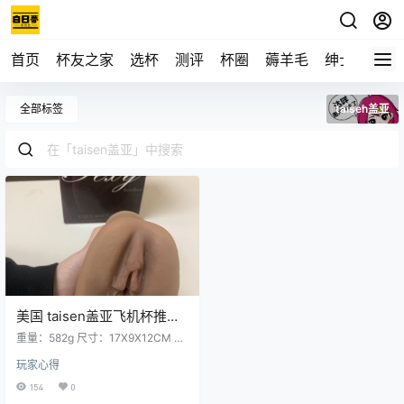
首页
杯友之家
选杯
测评
杯圈
薅羊毛
绅士
视频
全部标签
taisen盖亚
美国 taisen盖亚飞机杯推荐
真人倒模男用名器飞机杯测
重量：582g 尺寸：17X9X12CM 甜
评图文测评
美可爱的小Loli穿着一身jk制服，缓
玩家心得
缓的走到你面前，轻声说，主人我
是你新来的管家，我叫盖亚。彷佛
154
0
像真人一样的肌肤和那吹弹可破的