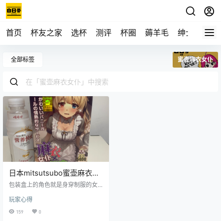
首页
杯友之家
选杯
测评
杯圈
薅羊毛
绅士
视频
全部标签
蜜壶麻衣女仆
日本mitsutsubo蜜壶麻衣女
仆飞机杯推荐名器真人倒模
包装盒上的角色就是身穿制服的女
飞机杯测评
仆，可怜的模样仿佛在说主人请您
玩家心得
调教我。这款名器同样是双通道非
贯通的名器，重量在540克左右。光
159
0
看包装就让我想入非非，商家你是