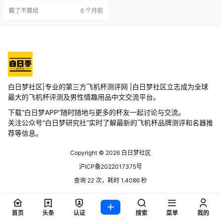
可以的。 拆开包装上手之后，胶体
戴了不算给
6 个月前
比较不是很软支撑力很强，忍不住
扣了一下，感觉这款不戴小气球也
可以放肆快乐。随后我就闻了一
下，发现这款名器气味控制很好，
近乎无异味。入口看着有点小，这
个既肥美又粉嫩的蝴蝶穴，看得我
迫不及待就做好准备给她开苞了。
做好…
白日梦社区|专业的第三方飞机杯测评网 |白日梦社区立志成为全球
最大的飞机杯评测及男性情趣用品中文交流平台。
下载“白日梦APP”随时随地与更多的杯友一起讨论与交流。
关注公众号“白日梦研究社”实时了解最新的飞机杯品牌测评和名器推
荐等信息。
Copyright © 2026
白日梦社区
沪ICP备2022017375号
查询 22 次，耗时 1.4086 秒
首页
头条
认证
搜索
菜单
我的