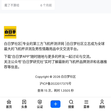
口饱满的两侧达到了细节还原，就
戴了不算给
6 个月前
连纹理细节也做到了精细，以及开
口都有着精湛的做工。较软又弹性
十足的材质没忍住好好的把玩了一
下哈哈哈。 布满肉芽的入口比较窄
小，多重排列式密集肉芽，牛牛能
感受到颗粒感的摩擦。中段会有几
颗较大的颗粒球体，剐蹭…
白日梦社区|专业的第三方飞机杯测评网 |白日梦社区立志成为全球
最大的飞机杯评测及男性情趣用品中文交流平台。
下载“白日梦APP”随时随地与更多的杯友一起讨论与交流。
关注公众号“白日梦研究社”实时了解最新的飞机杯品牌测评和名器推
荐等信息。
Copyright © 2026
白日梦社区
沪ICP备2022017375号
查询 15 次，耗时 1.3505 秒
首页
头条
认证
搜索
菜单
我的