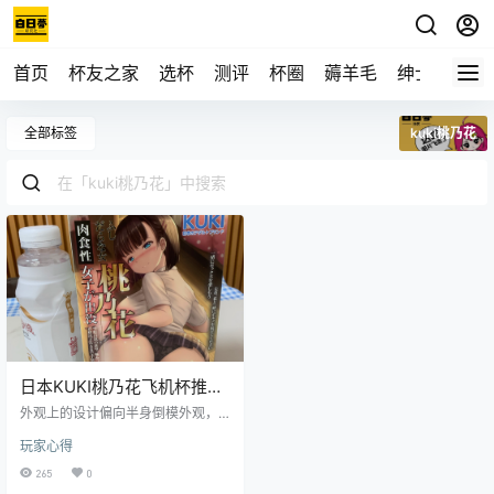
首页
杯友之家
选杯
测评
杯圈
薅羊毛
绅士
视频
全部标签
kuki桃乃花
日本KUKI桃乃花飞机杯推荐
真人倒模名器飞机杯测评图
外观上的设计偏向半身倒模外观，
文测评
腹部可以看得见马甲线条纹，背部
玩家心得
还能看到桃乃花学妹紧致结实的臀
部。 通道口外侧的肌肉比较大，使
265
0
得入口处的触感更加厚重真实。入