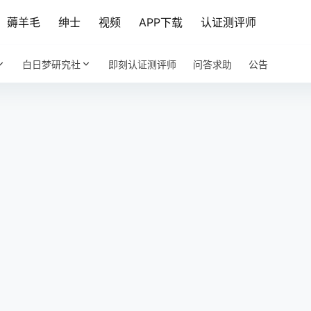
薅羊毛
绅士
视频
APP下载
认证测评师
白日梦研究社
即刻认证测评师
问答求助
公告