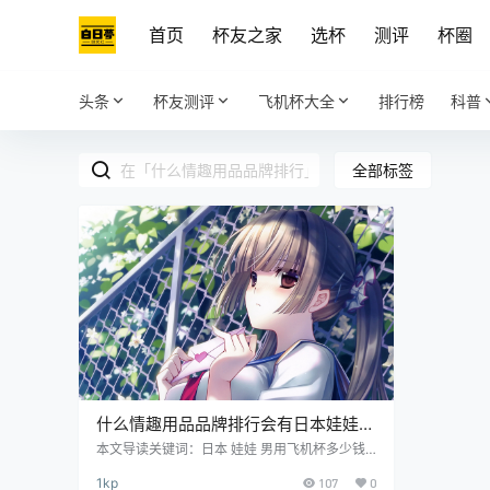
首页
杯友之家
选杯
测评
杯圈
头条
杯友测评
飞机杯大全
排行榜
科普
全部标签
什么情趣用品品牌排行会有日本娃娃？
揭秘男用飞机杯多少钱的行业秘密
本文导读关键词：日本 娃娃 男用飞机杯多少钱
什么情趣用品品牌排行 日本娃娃作为情趣用品行
1kp
107
0
业的一大品类，其品牌也是种类繁多。其中，在