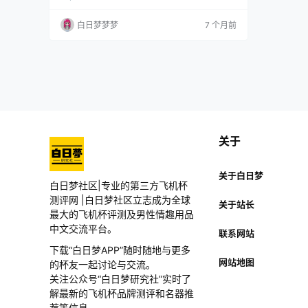
排行榜上口碑颇佳的品牌主要分为三类：机械动
力、仿真软胶和智能硅胶娃娃。 机械动力娃娃是
白日梦梦梦
7 个月前
用机械运动来实现性刺激的一种情趣用具，其与
真人相比较具备形态千变、姿势多样等优势。在
这一品类中，颇受欢迎的品牌，其采用机械和扭
转原理实现性刺激，非常逼真。 仿真软胶娃娃是
采用软硬度适…
关于
关于白日梦
白日梦社区|专业的第三方飞机杯
测评网 |白日梦社区立志成为全球
关于站长
最大的飞机杯评测及男性情趣用品
中文交流平台。
联系网站
下载“白日梦APP”随时随地与更多
网站地图
的杯友一起讨论与交流。
关注公众号“白日梦研究社”实时了
解最新的飞机杯品牌测评和名器推
荐等信息。