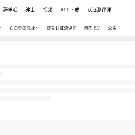
薅羊毛
绅士
视频
APP下载
认证测评师
白日梦研究社
即刻认证测评师
问答求助
公告