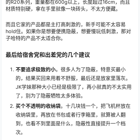
的R20系列，重量都在600g以上，长度超过16cm，而且
材质特别硬，拿在手里就像一块砖头，不太方便藏。
而且它家的产品都是主打高刺激的，新手可能不太容易
hold住。如果你是想要便携隐蔽，想要慢玩低刺激，那对
子哈特的产品不太适合你。
最后给宿舍党和出差党的几个建议
不要追求极致的小
。很多人为了隐蔽，特意买最小
的，结果买回来用着不舒服，最后还是放家里落灰。
JK学妹那种大小已经是极限了，再小就真的不太实用
了，别为了隐蔽牺牲太多体验。
买个不透明的收纳袋
。十几块钱一个，把飞机杯放在
收纳袋里，再放在书包或者行李箱里，就算被人翻
到，也看不到里面是什么，隐蔽性直接提升一个档
次。