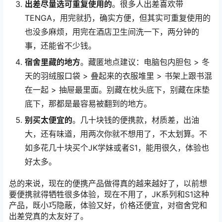
出差尽量选可重复使用的
。很多人出差喜欢带
TENGA，用完就扔，确实方便，但其实可重复使用的
也没多麻烦，用完在酒店卫生间洗一下，两分钟的
事，还能省不少钱。
宿舍里藏的地方
。藏匿地点建议：电脑包内胆包 > 冬
天的羽绒服口袋 > 叠起来的衣服堆里 > 书架上跟书混
在一起 > 抽屉最里面。别藏在枕头底下，别藏在床垫
底下，那都是最容易被翻到的地方。
别买太便宜的
。几十块钱的便携款，材质差，出油
大，还有味道，用两次你就不想用了，不太划算。不
如多花几十块买个JK学妹或者S1，能用很久，体验也
好太多。
总的来说，现在的便携产品做得真的越来越好了，以前想
要便携就得牺牲很多体验，现在不用了，JK系列和S1这种
产品，既小巧隐蔽，体验又好，价格还便宜，对宿舍党和
出差党真的太友好了。