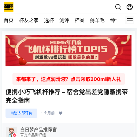
首页
杯友之家
选杯
测评
杯圈
薅羊毛
绅士
视频
来都来了，送点润滑液？点击领取200ml新人礼
便携小巧飞机杯推荐 – 宿舍党出差党隐蔽携带
完全指南
自慰太郎评价
1 个月前
白日梦产品推荐官
官方产品测评组