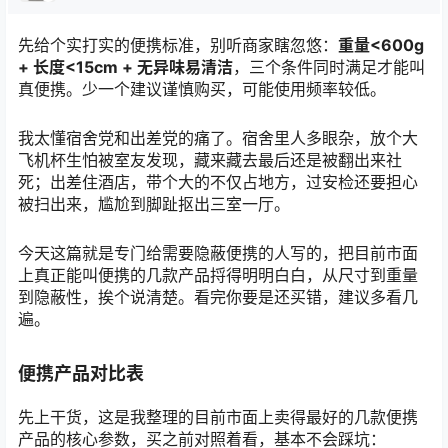
先给个实打实的便携标准，别听商家瞎忽悠：
重量<600g
+ 长度<15cm + 无异味易清洁
，三个条件同时满足才能叫
真便携。少一个建议谨慎购买，可能使用频率较低。
我太懂宿舍党和出差党的痛了。宿舍里人多眼杂，放个大
飞机杯生怕被室友发现，藏来藏去最后还是被翻出来社
死；出差住酒店，带个大的不仅占地方，过安检还要担心
被扫出来，尴尬到脚趾抠出三室一厅。
今天这篇就是专门给需要隐蔽便携的人写的，把目前市面
上真正能叫便携的几款产品捋得明明白白，从尺寸到重量
到隐蔽性，挨个说清楚。看完你要是还买错，建议多看几
遍。
便携产品对比表
先上干货，这是我整理的目前市面上卖得最好的几款便携
产品的核心参数，买之前对照着看，基本不会踩坑：