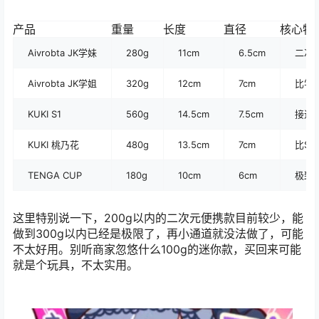
产品
重量
长度
直径
核心特
Aivrobta JK学妹
280g
11cm
6.5cm
二次
Aivrobta JK学姐
320g
12cm
7cm
比学
KUKI S1
560g
14.5cm
7.5cm
接近
KUKI 桃乃花
480g
13.5cm
7cm
比S
TENGA CUP
180g
10cm
6cm
极致
这里特别说一下，200g以内的二次元便携款目前较少，能
做到300g以内已经是极限了，再小通道就没法做了，可能
不太好用。别听商家忽悠什么100g的迷你款，买回来可能
就是个玩具，不太实用。