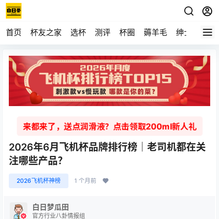
首页
杯友之家
选杯
测评
杯圈
薅羊毛
绅士
视频
来都来了，送点润滑液？点击领取200ml新人礼
2026年6月飞机杯品牌排行榜｜老司机都在关
注哪些产品？
2026飞机杯神榜
1 个月前
白日梦瓜田
官方行业八卦情报组