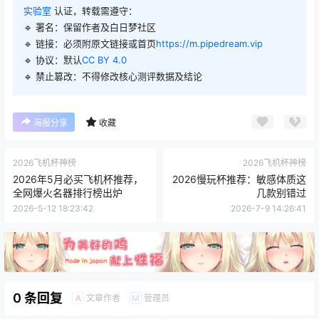
实验室
认证，转载需遵守：
🔹 署名：保留作者及
白日梦社区
🔹 链接：必须附原文链接或首页
https://m.pipedream.vip
🔹 协议：默认
CC BY 4.0
🔹 禁止篡改：不得修改核心测评数据及结论
海报分享
收藏
2026飞机杯神榜
2026飞机杯神榜
2026年5月必买飞机杯推荐，
2026慢玩杯推荐：敏感体质这
全网爆火名器排行榜出炉
几款别错过
2026-5-12 18:23:42
2026-7-9 14:26:41
0 条回复
文章作者
管理员
A
M