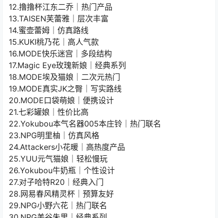
12.撸撸杯江东二乔｜热门产品
13.TAISEN芙蕾雅｜层次丰富
14.蜜壶蕾姆｜仿真路线
15.KUKI桃乃花｜高人气款
16.MODE快乐迷宫｜多段结构
17.Magic Eye玫瑰新娘｜经典系列
18.MODE埃及猫娘｜二次元热门
19.MODE真实JK之臀｜写实路线
20.MODE口袋萌娘｜便携设计
21.七彩罐娘｜性价比高
22.Yokubou本气名器005本庄铃｜热门联名
23.NPG明里柚｜仿真风格
24.Attackers小花暖｜高热度产品
25.YUU元气猫娘｜轻松慢玩
26.Yokubou牛奶瓶｜个性设计
27.对子哈特R20｜经典入门
28.网易春风精灵杯｜预算友好
29.NPG小野六花｜热门联名
30.NPG美谷朱里｜经典系列