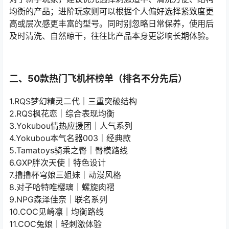
均衡的产品；进阶玩家则可以根据个人偏好选择紧致度更
高或层次感更丰富的型号。同时别忽略日常保养，使用后
及时清洗、自然晾干，往往比产品本身更影响长期体验。
二、50款热门飞机杯榜单（排名不分先后）
1.RQS梦幻精灵二代｜三重突破结构
2.RQS枫花恋｜综合表现均衡
3.Yokubou情热应援团｜人气系列
4.Yokubou本气名器003｜经典款
5.Tamatoys骑乘之臀｜臀模路线
6.GXP胖次天使｜特色设计
7.撸撸杯穹娘三姐妹｜动漫风格
8.对子哈特唯樱璃｜螺旋肉褶
9.NPG森泽佳奈｜联名系列
10.COC见崎凛｜均衡路线
11.COC兔娘｜轻刺激体验