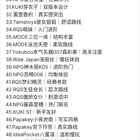
31.KUKI芽衣子｜双版本设计
32.蜜壶香织｜真实感突出
33.Tamatoys彼女姐姐｜舒适路线
34.RQS萌妹｜入门进阶
35.MODE三位一体｜结构丰富
36.MODE泳池天使｜柔软路线
37.Yokubou本气名器007森彩美｜高关注度
38.Ride Japan洛丽丝｜慢玩体验
39.NPG神木丽K05｜进阶热门
40.NPG苏畅006｜均衡体验
41.RQS梦幻精灵｜经典老款
42.RQS生徒会长｜层次路线
43.RQS傲娇女仆｜刺激适中
44.NPG藤森里穗｜热门联名
45.KUKI S1｜新手友好
46.Papakey小宵虎南｜写实风格
47.Papakey宫下玲奈｜真实路线
48.IdeaPocket八蜜凛｜温和慢玩