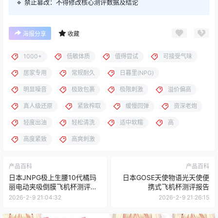
🔹 禁止篡改：不得修改核心测评数据及结论
海报分享
收藏
1000+
低敏体质
值得尝试
可接受气味
居家专用
常规耐久
日暮里(NPG)
明显噪音
极致包裹
极限刺激
溢价偏高
真人级还原
紧致榨取
缓慢回弹
资深老炮
轻度出油
轻松清洗
适中软糯
高
高度紧致
高爽刺激
产品百科
产品百科
日本JNPG极上生腰10代橘玛
日本GOSE天使物语光天使便
丽电动夹吸倒膜飞机杯测评报
携式飞机杯测评报告
告
2026-2-9 21:04:32
2026-2-9 21:26:15