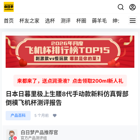
首页
杯友之家
选杯
测评
杯圈
薅羊毛
绅士
视频
来都来了，送点润滑液？点击领取200ml新人礼
日本日暮里极上生腰8代手动款新料仿真臀部
倒模飞机杯测评报告
产品百科
5 个月前
白日梦产品推荐官
官方产品测评组