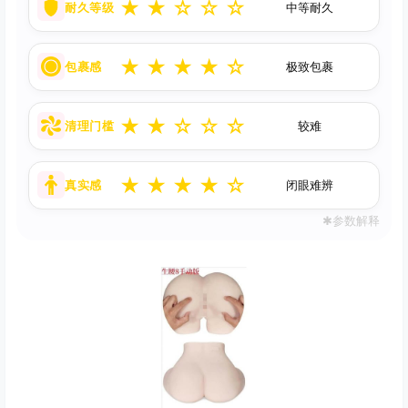
★
★
☆
☆
☆
耐久等级
中等耐久
★
★
★
★
☆
包裹感
极致包裹
★
★
☆
☆
☆
清理门槛
较难
★
★
★
★
☆
真实感
闭眼难辨
✱参数解释