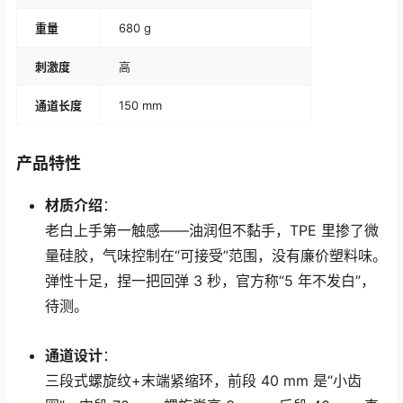
重量
680 g
刺激度
高
通道长度
150 mm
产品特性
材质介绍
：
老白上手第一触感——油润但不黏手，TPE 里掺了微
量硅胶，气味控制在“可接受”范围，没有廉价塑料味。
弹性十足，捏一把回弹 3 秒，官方称“5 年不发白”，
待测。
通道设计
：
三段式螺旋纹+末端紧缩环，前段 40 mm 是“小齿