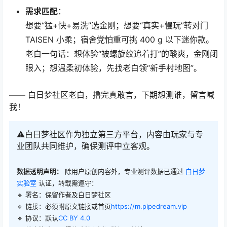
需求匹配
：
想要“猛+快+易洗”选金刚；想要“真实+慢玩”转对门
TAISEN 小柔；宿舍党怕重可挑 400 g 以下迷你款。
老白一句话：想体验“被螺旋纹追着打”的酸爽，金刚闭
眼入；想温柔初体验，先找老白领“新手村地图”。
—— 白日梦社区老白，撸完真敢言，下期想测谁，留言喊
我！
⚠️白日梦社区作为独立第三方平台，内容由玩家与专
业团队共同维护，确保测评中立客观。
数据透明声明：
除用户原创内容外，专业测评数据已通过
白日梦
实验室
认证，转载需遵守：
🔹 署名：保留作者及
白日梦社区
🔹 链接：必须附原文链接或首页
https://m.pipedream.vip
🔹 协议：默认
CC BY 4.0