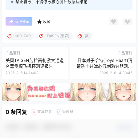
🔹 禁止篡改：不得修改核心测评数据及结论
海报分享
收藏
600-700
TAISEN(泰森)
高
产品百科
产品百科
美国TAISEN劳拉高刺激大通道
日本对子哈特(Toys Heart)清
名器倒模飞机杯测评报告
楚系土井津心低刺激名器测评
报告
2026-2-6 14:14:08
2026-2-6 14:39:45
0 条回复
文章作者
管理员
A
M
欢迎您，新朋友，感谢参与互动！
确认修改