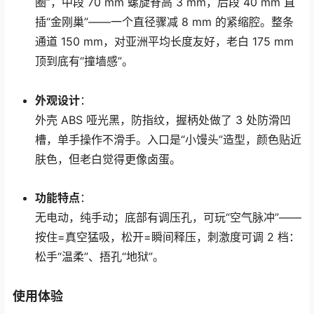
圈”，中段 70 mm 螺旋脊高 3 mm，后段 40 mm 直
插“金刚巢”——一个直径骤减 8 mm 的紧缩腔。整条
通道 150 mm，对亚洲平均长度友好，老白 175 mm
顶到底有“撞墙感”。
外观设计
：
外壳 ABS 哑光黑，防指纹，握柄处做了 3 处防滑凹
槽，单手操作不滑手。入口是“小馒头”造型，颜色贴近
肤色，但老白觉得更像卤蛋。
功能特点
：
无电动，纯手动；底部有调压孔，可玩“空气脉冲”——
按住=真空猛吸，松开=瞬间释压，刺激度可调 2 档：
松手“温柔”、捂孔“地狱”。
使用体验