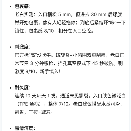
包裹感
：
老白实测：入口稍松 5 mm，但进去 30 mm 后螺旋
脊开始包裹，像有人轻轻掐你；到底后紧缩环“咔”一下
锁住，包裹感 8/10，扣分在入口空腔。
刺激度
：
官方标“高”没吹牛。螺旋脊+小齿圈双重刮擦，老白正
常节奏 3 分钟缴枪，捂孔真空模式下 45 秒破防。刺
激度 9/10，新手慎入！
耐久度
：
连续 10 天每天 1 发，通道未见撕裂，入口肤色微泛白
（TPE 通病），整体 7/10。老白建议搭配水基润滑，
别省，干搓=减寿。
易清洁度
：