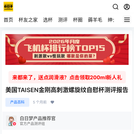
首页
杯友之家
选杯
测评
杯圈
薅羊毛
绅士
视频
来都来了，送点润滑液？点击领取200ml新人礼
美国TAISEN金刚高刺激螺旋纹自慰杯测评报告
产品百科
5 个月前
白日梦产品推荐官
官方产品测评组