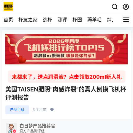
首页
杯友之家
选杯
测评
杯圈
薅羊毛
绅士
视频
来都来了，送点润滑液？点击领取200ml新人礼
美国TAISEN肥阴“肉感炸裂”的真人倒模飞机杯
评测报告
产品百科
6 个月前
白日梦产品推荐官
官方产品测评组