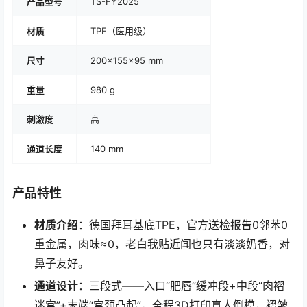
产品型号
TS-FY2025
材质
TPE（医用级）
尺寸
200×155×95 mm
重量
980 g
刺激度
高
通道长度
140 mm
产品特性
材质介绍
：德国拜耳基底TPE，官方送检报告0邻苯0
重金属，肉味≈0，老白我贴近闻也只有淡淡奶香，对
鼻子友好。
通道设计
：三段式——入口“肥唇”缓冲段+中段“肉褶
迷宫”+末端“宫颈凸起”，全程3D打印真人倒模，褶皱