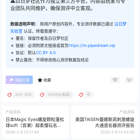
⚠️白日梦社区作为独立第三方平台，内容由玩家与专
业团队共同维护，确保测评中立客观。
数据透明声明：
除用户原创内容外，专业测评数据已通过
白日梦
实验室
认证，转载需遵守：
🔹 署名：保留作者及
白日梦社区
🔹 链接：必须附原文链接或首页
https://m.pipedream.vip
🔹 协议：默认
CC BY 4.0
🔹 禁止篡改：不得修改核心测评数据及结论
海报分享
收藏
200-300
TAISEN(泰森)
中
产品百科
产品百科
日本Magic Eyes螺旋颗粒蓬松
美国TAISEN蕾娜斯高刺激螺旋
球soft（宫濑）超柔慢玩名器
大通道名器测评报告
测评报告
2026-2-6 13:17:40
2026-2-6 13:43:32