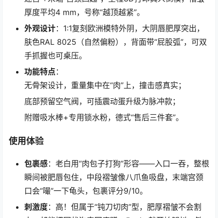
厚度平均4 mm，号称“越顶越紧”。
外观设计
：1:1复刻欧洲模特外阴，大阴唇肥厚突出，
肤色RAL 8025（自然偏粉），背面带“屁股弧”，可双
手抓握也可桌压。
功能特点
：
无骨架设计，重量集中在“肉”上，撞击感真实；
底部预留空气阀，可插震动蛋升级为脉冲款；
附赠吸水棒+专用锁水粉，德式“售后三件套”。
使用体验
包裹感
：老白用“肉包子打狗”形容——入口一吞，整根
瞬间被肥唇包住，中段褶皱像八爪鱼吸盘，末端宫颈
口会“嘬”一下龟头，包裹评分9/10。
刺激度
：高！但属于“钝刀切肉”型，肥厚褶皱不会割