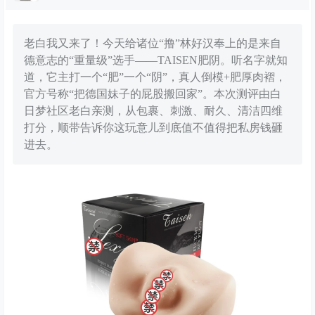
老白我又来了！今天给诸位“撸”林好汉奉上的是来自
德意志的“重量级”选手——TAISEN肥阴。听名字就知
道，它主打一个“肥”一个“阴”，真人倒模+肥厚肉褶，
官方号称“把德国妹子的屁股搬回家”。本次测评由白
日梦社区老白亲测，从包裹、刺激、耐久、清洁四维
打分，顺带告诉你这玩意儿到底值不值得把私房钱砸
进去。