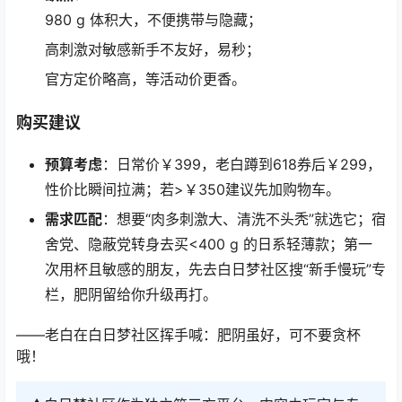
980 g 体积大，不便携带与隐藏；
高刺激对敏感新手不友好，易秒；
官方定价略高，等活动价更香。
购买建议
预算考虑
：日常价￥399，老白蹲到618券后￥299，
性价比瞬间拉满；若>￥350建议先加购物车。
需求匹配
：想要“肉多刺激大、清洗不头秃”就选它；宿
舍党、隐蔽党转身去买<400 g 的日系轻薄款；第一
次用杯且敏感的朋友，先去白日梦社区搜“新手慢玩”专
栏，肥阴留给你升级再打。
——老白在白日梦社区挥手喊：肥阴虽好，可不要贪杯
哦！