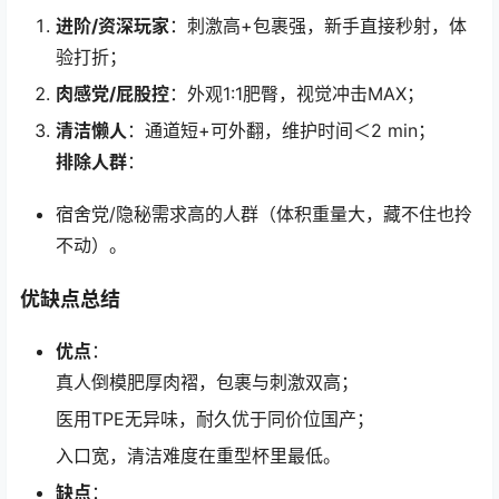
进阶/资深玩家
：刺激高+包裹强，新手直接秒射，体
验打折；
肉感党/屁股控
：外观1:1肥臀，视觉冲击MAX；
清洁懒人
：通道短+可外翻，维护时间＜2 min；
排除人群
：
宿舍党/隐秘需求高的人群（体积重量大，藏不住也拎
不动）。
优缺点总结
优点
：
真人倒模肥厚肉褶，包裹与刺激双高；
医用TPE无异味，耐久优于同价位国产；
入口宽，清洁难度在重型杯里最低。
缺点
：