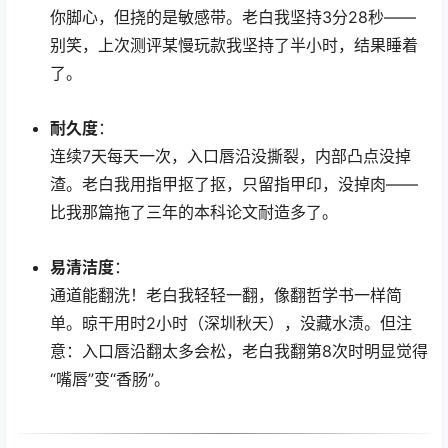
你脚心，但挠的是敏感带。老白我坚持3分28秒——
别笑，上次测评某慢玩款我坚持了半小时，结果睡着
了。
耐久度
：
连续7天每天一次，入口唇沿没撕裂，内部凸点没掉
渣。老白我用指甲抠了抠，只留指甲印，没掉肉——
比我那篇拖了三年的本科论文耐造多了。
易清洁度
：
通道能翻洗！老白我轻轻一翻，像翻哲学书一样简
单。晾干用时2小时（深圳秋天），没藏水渍。但注
意：入口唇沿翻太多会松，老白我翻第8次时明显觉得
“嘴唇”变“香肠”。