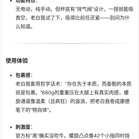
功能特点
：
无电动，纯手动。但杯底有“排气阀”设计，一捏就能吸
真空，老白我试了下，吸得比前任还紧——别问为什
么知道。
使用体验
包裹感
：
老白我套用哲学话术：“存在先于本质，而泰勒的本质
就是包裹。”680g的重量压在大腿上有真实肉感，螺
旋通道像温柔（且疯狂）的漩涡，把老白我卷成康德
笔下的“物自体”。
刺激度
：
官方标“高”确实没吹牛。螺旋凸点像42个小指同时挠