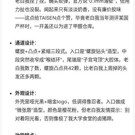
老白我捏了捏，确实软弹，官方说“0.1mm薄壁”，但用
力扯也没裂。闻起来只有淡淡奶香，没有廉价胶味
——这点给TAISEN点个赞，毕竟老白我当年测评某国
产杯时，一开盖还以为进了甲醛仓库。
通道设计
：
螺旋+凸点+紧缩三段式。入口是“螺旋钻头”造型，中
段突然收窄成“喉结环”，尾端是“子宫穹顶”大腔体。老
白我数了数，螺旋凸点共42颗，比老白我上周掉的头
发还多两颗。
外观设计
：
外壳是哑光黑+暗金logo，低调得像忍者。入口做成
“微张唇”造型，颜色是樱花粉，但老白我友情提示：别
对着阳光看，否则像极了我大学食堂的卤猪蹄。