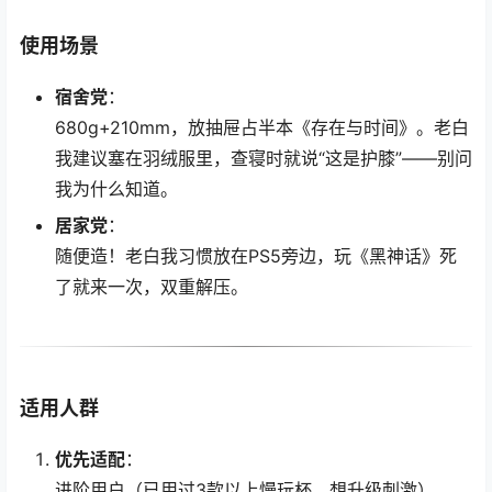
使用场景
宿舍党
：
680g+210mm，放抽屉占半本《存在与时间》。老白
我建议塞在羽绒服里，查寝时就说“这是护膝”——别问
我为什么知道。
居家党
：
随便造！老白我习惯放在PS5旁边，玩《黑神话》死
了就来一次，双重解压。
适用人群
优先适配
：
进阶用户（已用过3款以上慢玩杯，想升级刺激）。