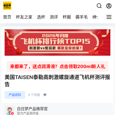
首页
杯友之家
选杯
测评
杯圈
薅羊毛
绅士
视频
来都来了，送点润滑液？点击领取200ml新人礼
美国TAISEN泰勒高刺激螺旋通道飞机杯测评报
告
产品百科
5 个月前
白日梦产品推荐官
官方产品测评组