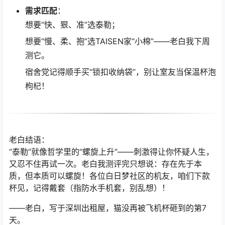
需求匹配
：
想要“快、狠、准”选泰勒；
想要“慢、柔、抱”选TAISEN家“小棉”——老白我下周
测它。
宿舍党记得顺手买“锁扣收纳袋”，别让室友当保温杯泡
枸杞！
老白结语：
“泰勒”就像哲学里的“螺旋上升”——刺激得让你怀疑人生，
又忍不住再试一次。老白我测评完只想说：存在先于本
质，但本质可以螺旋！各位白日梦社区的机友，咱们下款
杯见，记得戴套（指防水手机套，别乱想）！
——老白，写于深圳出租屋，猫没再被飞机杯砸到的第7
天。