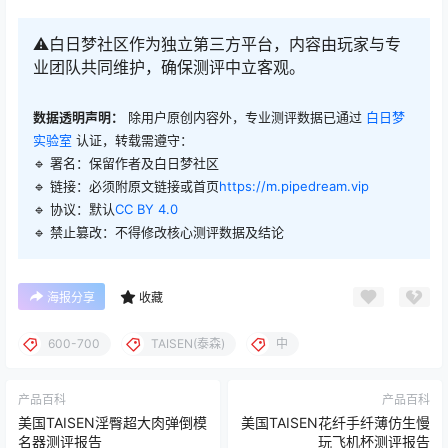
⚠️白日梦社区作为独立第三方平台，内容由玩家与专
业团队共同维护，确保测评中立客观。
数据透明声明：
除用户原创内容外，专业测评数据已通过
白日梦
实验室
认证，转载需遵守：
🔹 署名：保留作者及
白日梦社区
🔹 链接：必须附原文链接或首页
https://m.pipedream.vip
🔹 协议：默认
CC BY 4.0
🔹 禁止篡改：不得修改核心测评数据及结论
海报分享
收藏
600-700
TAISEN(泰森)
中
产品百科
产品百科
美国TAISEN淫臀超大肉弹倒模
美国TAISEN花纤手纤薄仿生慢
名器测评报告
玩飞机杯测评报告