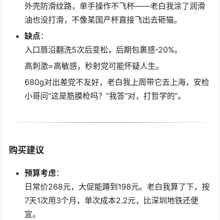
外壳防滑纹路，单手操作不飞杯——老白我涂了润滑
油也没打滑，不像某国产杯直接飞出去砸猫。
缺点
：
入口唇沿翻洗5次后变松，后期包裹感-20%。
高刺激=高敏感，秒射党可能怀疑人生。
680g对出差党不友好，老白我上周带它去上海，安检
小哥问“这是筋膜枪吗？”我答“对，打哲学的”。
购买建议
预算考虑
：
日常价268元，大促能蹲到198元。老白我算了下，按
7天1次用3个月，单次成本2.2元，比深圳地铁还便
宜。