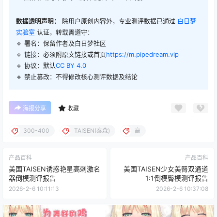
数据透明声明：
除用户原创内容外，专业测评数据已通过
白日梦
实验室
认证，转载需遵守：
🔹 署名：保留作者及
白日梦社区
🔹 链接：必须附原文链接或首页
https://m.pipedream.vip
🔹 协议：默认
CC BY 4.0
🔹 禁止篡改：不得修改核心测评数据及结论
海报分享
收藏
300-400
TAISEN(泰森)
高
产品百科
产品百科
美国TAISEN诱惑艳星高刺激名
美国TAISEN少女美臀双通道
器倒模测评报告
1:1倒模臀模测评报告
2026-2-6 10:11:13
2026-2-6 10:37:08