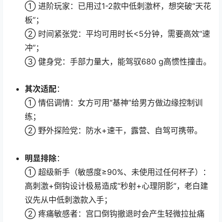
① 进阶玩家：已用过1-2款中低刺激杯，想突破“天花
板”；
② 时间紧张党：平均可用时长<5分钟，需要高效“速
冲”；
③ 健身党：手部力量大，能驾驭680 g高惯性撞击。
其次适配
：
① 情侣调情：女方可用“基神”给男方做边缘控制训
练；
② 野外探险党：防水+速干，露营、自驾可携带。
明显排除
：
① 超级新手（敏感度≥90%、未使用过任何杯子）：
高刺激+倒钩设计极易造成“秒射+心理阴影”，老白建
议先从中低刺激款入手；
② 疼痛敏感者：宫口倒钩撤退时会产生轻微拉扯痛