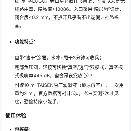
红“基”字LOGO。老白拿它放在书桌上，室友以为是无
线路由器，隐私值+10086。入口采用“隐形唇”设计，
闭合度<0.2 mm，不扒开几乎看不出端倪，社恐福
音。
功能特点
：
自带“速干”涂层，水冲+甩干3分钟可收兵；
底部负压阀，轻按可切换“真空/透气”双模式，真空模
式吸吮声≤45 dB，宿舍深夜党放心冲；
附赠10 ml TAISEN原厂润滑液（玻尿酸基），一次用
量约2 ml，官方数据可战斗5次，老白实测7次才见
底，勤俭持家小能手。
使用体验
包裹感
：