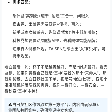
需求匹配
：
想体验“高刺激+速干+耐造”三合一，闭眼入；
宿舍党、出差党需要低调+便携，可入；
新手或疼痛敏感者，先绕道“柔妃”等中低刺激款；
科技党想要震动/加热/APP，去看隔壁智能品牌；
追求真人倒模外观，TAISEN后续会出“女神系列”，可
持币观望。
老白最后一句：杯子不是越贵越好，而是“合脚”最好。看完
这篇，如果你觉得自己就是“基神”要找的那个“天命人”，那
就别犹豫，去白日梦社区下单，报暗号“老白七夜”，客服小
姐姐随机掉落隐藏优惠券，祝你冲得开心，冲得安全，冲
得秒变“基神”本神！
⚠️白日梦社区作为独立第三方平台，内容由玩家与专
业团队共同维护，确保测评中立客观。