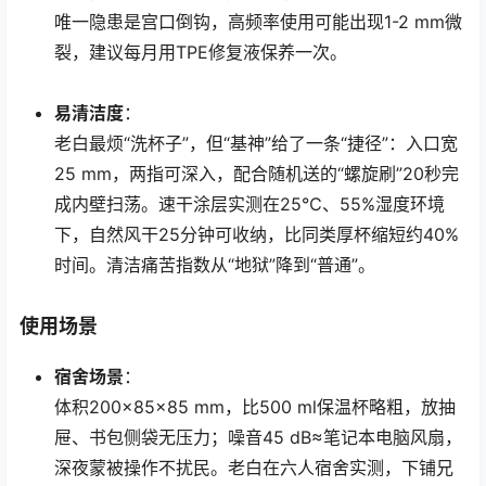
唯一隐患是宫口倒钩，高频率使用可能出现1-2 mm微
裂，建议每月用TPE修复液保养一次。
易清洁度
：
老白最烦“洗杯子”，但“基神”给了一条“捷径”：入口宽
25 mm，两指可深入，配合随机送的“螺旋刷”20秒完
成内壁扫荡。速干涂层实测在25℃、55%湿度环境
下，自然风干25分钟可收纳，比同类厚杯缩短约40%
时间。清洁痛苦指数从“地狱”降到“普通”。
使用场景
宿舍场景
：
体积200×85×85 mm，比500 ml保温杯略粗，放抽
屉、书包侧袋无压力；噪音45 dB≈笔记本电脑风扇，
深夜蒙被操作不扰民。老白在六人宿舍实测，下铺兄