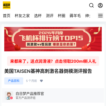
首页
杯友之家
选杯
测评
杯圈
薅羊毛
绅士
视频
来都来了，送点润滑液？点击领取200ml新人礼
美国TAISEN基神高刺激名器倒模测评报告
产品百科
5 个月前
白日梦产品推荐官
官方产品测评组