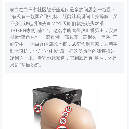
老白在白日梦社区被粉丝追问最多的问题之一就是：
“有没有一款国产飞机杯，既能让我瞬间上头等舱，又
不会让钱包瞬间失血？”今天咱们就把镜头对准
TAISEN家的“基神”。这名字听着像热血番男主，实则
是位“狠角色”——高刺激、高包裹、高耐久，号称“三
好学生”。老白连续鏖战七夜，从宿舍到居家，从新手
到老司机，全方位“体检”后，把这份热乎的测评报告
递到你手上。看完你就知道，它到底是真·基神，还是
只是“基操勿6”。