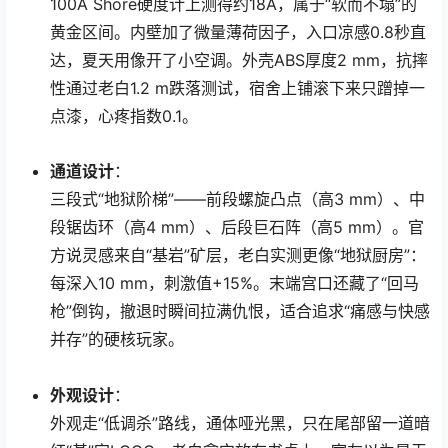
100A Shore硬度计上测得约18A，属于“软而不塌”的
黄金区间。内壁加了微量薄荷因子，入口凉感0.8秒直
达，夏天用像开了小空调。外壳ABS厚度2 mm，抗摔
性通过老白1.2 m跌落测试，宿舍上铺滚下来只蹭掉一
点漆，心疼指数0.1。
通道设计
：
三段式“地狱阶梯”——前段螺旋凸点（高3 mm）、中
段锯齿环（高4 mm）、后段巨石阵（高5 mm）。官
方说灵感来自“基岩”矿层，老白实测更像“地狱厨房”：
每深入10 mm，刺激值+15%。末端宫口还藏了“回马
枪”倒钩，撤退时瞬间拉满仇恨，适合追求“痛感与快感
并存”的硬核玩家。
外观设计
：
外观走“低调杀”路线，通体哑光黑，只在尾部留一道暗