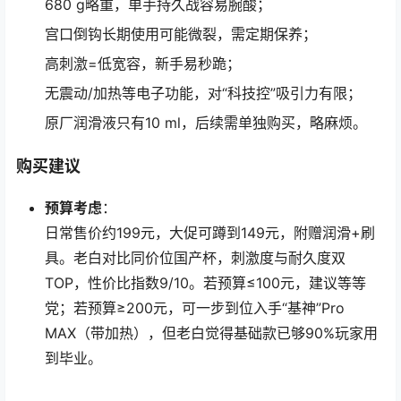
680 g略重，单手持久战容易腕酸；
宫口倒钩长期使用可能微裂，需定期保养；
高刺激=低宽容，新手易秒跪；
无震动/加热等电子功能，对“科技控”吸引力有限；
原厂润滑液只有10 ml，后续需单独购买，略麻烦。
购买建议
预算考虑
：
日常售价约199元，大促可蹲到149元，附赠润滑+刷
具。老白对比同价位国产杯，刺激度与耐久度双
TOP，性价比指数9/10。若预算≤100元，建议等等
党；若预算≥200元，可一步到位入手“基神”Pro
MAX（带加热），但老白觉得基础款已够90%玩家用
到毕业。