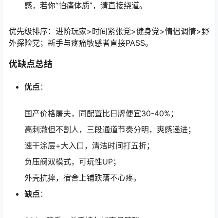
感，若你“怕痛体质”，请直接绕道。
优先级排序：进阶玩家>时间紧张党>健身党>情侣调情>野
外探险党；新手与疼痛敏感者直接PASS。
优缺点总结
优点
：
国产价格屠夫，同配置比日牌便宜30-40%；
高刺激但不割人，三段通道节奏分明，爽感递进；
速干涂层+大入口，清洁时间打五折；
负压阀双模式，可玩性UP；
外壳抗摔，宿舍上铺跌落不心疼。
缺点
：