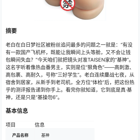
摘要
老白在白日梦社区被粉丝追问最多的问题之一就是：“有没
有一款国产飞机杯，既能让我瞬间上头等舱，又不会让钱
包瞬间失血？”今天咱们就把镜头对准TAISEN家的“基神”。
这名字听着像热血番男主，实则是位“狠角色”——高刺激、
高包裹、高耐久，号称“三好学生”。老白连续鏖战七夜，从
宿舍到居家，从新手到老司机，全方位“体检”后，把这份热
乎的测评报告递到你手上。看完你就知道，它到底是真·基
神，还是只是“基操勿6”。
基本信息
项目
信息
产品名称
基神