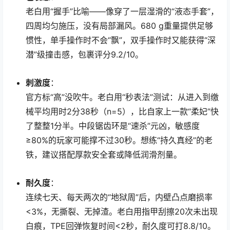
老白用“握手”比喻——像穿了一层湿滑的“液态手套”，
四周均匀施压，没有局部漏风。680 g重量提供足够
惯性，单手操作时不会“飘”，双手操作时又能获得“深
潜”级撞击感，包裹评分9.2/10。
刺激度
：
官方标“高”没吹牛。老白用“秒表法”测试：从进入到缴
械平均用时2分38秒（n=5），比自家上一款“柔妃”快
了整整1分半。中段锯齿环是“速杀”元凶，敏感度
≥80%的玩家可能撑不过30秒。想练“持久真经”的老
铁，建议搭配厚款安全套或降低润滑剂量。
耐久度
：
连续七天、每天两次的“地狱周”后，内壁凸点磨损率
<3%，无撕裂、无掉渣。老白用指甲刮擦20次未出现
白痕，TPE回弹恢复时间<2秒，耐久度可打8.8/10。