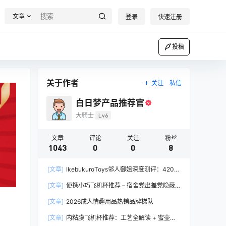
文章
登录
快速注册
投稿
关于作者
关注
私信
白日梦产品推荐官
大骑士
Lv6
文章
评论
关注
粉丝
1043
0
0
8
[文章]
IkebukuroToys邻人御姐深度测评：420g
慢玩款推荐，二次元入门玩家的白月光
[文章]
便携小巧飞机杯推荐 – 宿舍党出差党隐蔽
携带完全指南
[文章]
2026成人情趣用品热销品牌梯队
[文章]
内粘膜飞机杯推荐：工艺全解读 + 蜜壶香