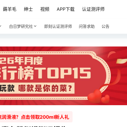
薅羊毛
绅士
视频
APP下载
认证测评师
白日梦研究社
即刻认证测评师
问答求助
公告
润滑液？点击领取200ml新人礼