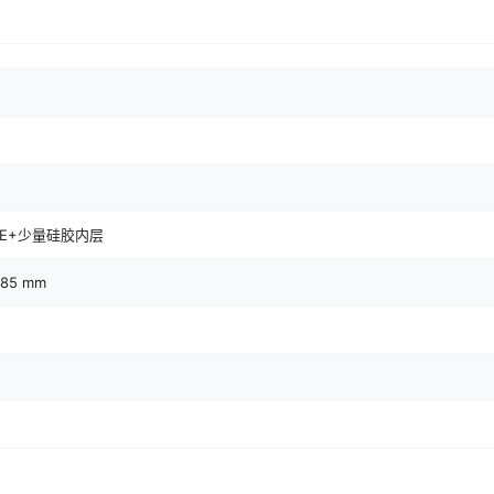
PE+少量硅胶内层
×85 mm