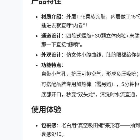
产品特性
材质介绍
：外层TPE柔软亲肤，内层做了15
插进去就直呼“内卷”！
通道设计
：四段式螺旋+30颗立体肉粒+末
那一下直接“鲸喷”。
外观设计
：仿女体小腹曲线，肚脐眼都给你刻
功能特点
：
自带小气孔，挤压可排空气，形成负压吸吮
可搭配品牌专用加热棒（需另购），5分钟恒
底部开口，秒变“双头龙”，清洗时水流直通
使用体验
包裹感
：老白用“真空吸田螺”来形容——抽
裹感9/10。