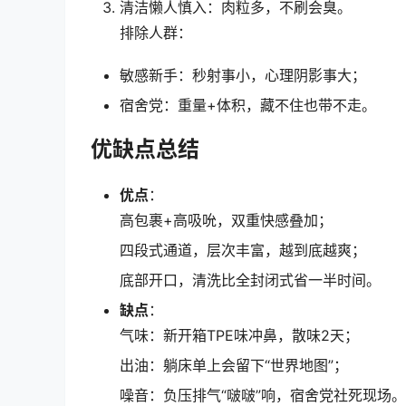
清洁懒人慎入：肉粒多，不刷会臭。
排除人群：
敏感新手：秒射事小，心理阴影事大；
宿舍党：重量+体积，藏不住也带不走。
优缺点总结
优点
：
高包裹+高吸吮，双重快感叠加；
四段式通道，层次丰富，越到底越爽；
底部开口，清洗比全封闭式省一半时间。
缺点
：
气味：新开箱TPE味冲鼻，散味2天；
出油：躺床单上会留下“世界地图”；
噪音：负压排气“啵啵”响，宿舍党社死现场。