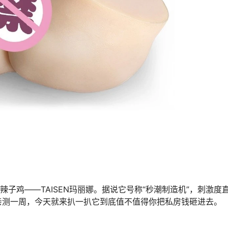
辣子鸡——TAISEN玛丽娜。据说它号称“秒潮制造机”，刺激度
亲测一周，今天就来扒一扒它到底值不值得你把私房钱砸进去。