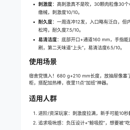
刺激度
：高刺激真不是吹，30颗肉粒像30
缴械，刺激度10/10。
耐久度
：一周连冲12发，入口略有泛白，但
松垮，耐久度7.5/10。
易清洁度
：底部开口+通道160 mm，手
刷，第二天味道“上头”，易清洁度6.5/10。
使用场景
宿舍党慎入！680 g+210 mm长度，放抽屉
柜，搭配加热棒，夜里11点“加班”神器。
适用人群
进阶/资深玩家：刺激度拉满，新手可能10秒
追求吸吮感：负压设计+“鲸吸腔”，想要被“