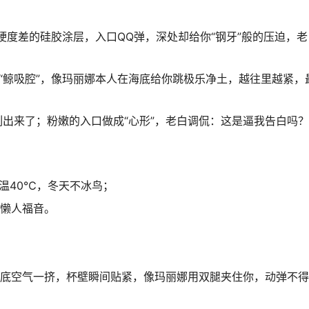
°硬度差的硅胶涂层，入口QQ弹，深处却给你“钢牙”般的压迫，
端“鲸吸腔”，像玛丽娜本人在海底给你跳极乐净土，越往里越紧，
出来了；粉嫩的入口做成“心形”，老白调侃：这是逼我告白吗？
；
温40℃，冬天不冰鸟；
，懒人福音。
到底空气一挤，杯壁瞬间贴紧，像玛丽娜用双腿夹住你，动弹不