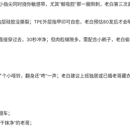
个小指尖同时挠你敏感带，尤其“鲸吸腔”那一圈倒刺，老白第三次
内层硅胶没撕裂；TPE外层指甲印可自愈，老白预估80发后才会
指能直接穿过去，30秒冲净；但肉粒缝隙多，需配合小刷子，老白
像塞了个小哑铃，翻身还“咚”一声；老白建议上班独居或已婚老哥藏
翻车；
吃干抹净”的老哥；