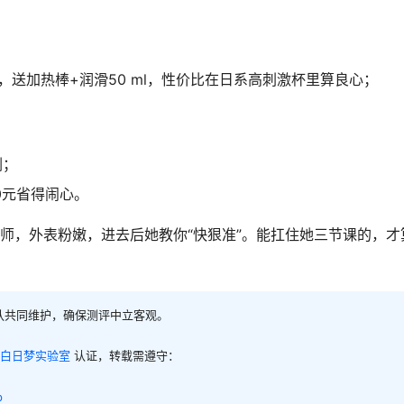
元，送加热棒+润滑50 ml，性价比在日系高刺激杯里算良心；
刚；
0元省得闹心。
教师，外表粉嫩，进去后她教你“快狠准”。能扛住她三节课的，才
队共同维护，确保测评中立客观。
白日梦实验室
认证，转载需遵守：
p