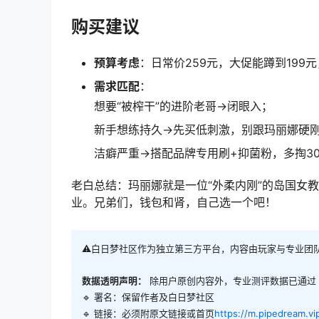
购买建议
预算考虑
：日常价259元，大促能蹲到199
需求匹配
：
想要“被榨干”的进阶老哥→闭眼入；
新手想练持久→先买低刺激，别跟玛丽娜硬
洁癖严重→搭配品牌专用刷+抑菌粉，多掏3
老白总结：玛丽娜就是一位“外柔内刚”的岛国女
业。兄弟们，钱包和肾，自己选一个吧！
⚠️白日梦社区作为独立第三方平台，内容由玩家与专业团
数据透明声明：
除用户原创内容外，专业测评数据已通过
🔹 署名：保留作者及
白日梦社区
🔹 链接：必须附原文链接或首页
https://m.pipedream.vi