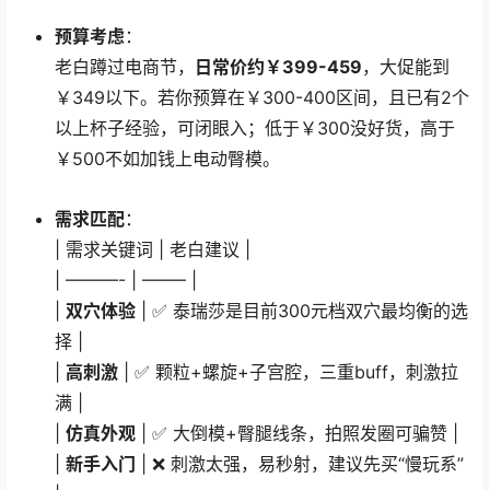
预算考虑
：
老白蹲过电商节，
日常价约￥399-459
，大促能到
￥349以下。若你预算在￥300-400区间，且已有2个
以上杯子经验，可闭眼入；低于￥300没好货，高于
￥500不如加钱上电动臀模。
需求匹配
：
| 需求关键词 | 老白建议 |
| ———- | ——– |
|
双穴体验
| ✅ 泰瑞莎是目前300元档双穴最均衡的选
择 |
|
高刺激
| ✅ 颗粒+螺旋+子宫腔，三重buff，刺激拉
满 |
|
仿真外观
| ✅ 大倒模+臀腿线条，拍照发圈可骗赞 |
|
新手入门
| ❌ 刺激太强，易秒射，建议先买“慢玩系”