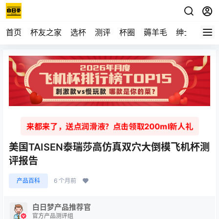
首页
杯友之家
选杯
测评
杯圈
薅羊毛
绅士
视频
来都来了，送点润滑液？点击领取200ml新人礼
美国TAISEN泰瑞莎高仿真双穴大倒模飞机杯测
评报告
产品百科
6 个月前
白日梦产品推荐官
官方产品测评组