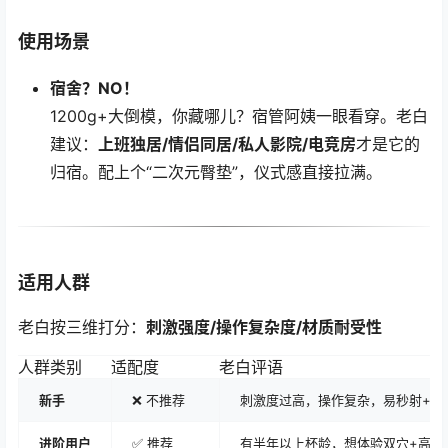
使用场景
宿舍？NO！
1200g+大倒模，你藏哪儿？宿管阿姨一眼看穿。老白
建议：
上班独居/情侣同居/私人影院/电竞房
才是它的
归宿。配上个“二次元臀垫”，仪式感直接拉满。
适用人群
老白按三维打分：
刺激强度/操作复杂度/材质耐受性
人群类别
适配度
老白评语
新手
❌ 不推荐
刺激度过高，操作复杂，易秒射+清
进阶用户
✅ 推荐
有半年以上杯龄，想体验双穴+高刺