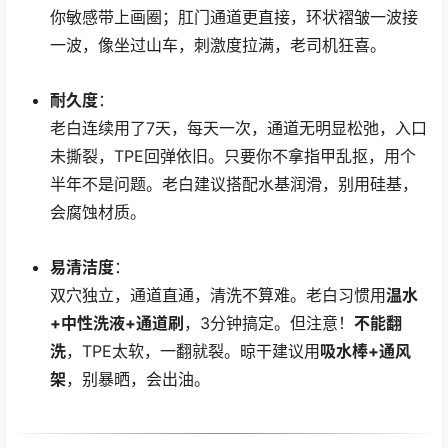
你敏感带上画圈；肛门通道更直接，环状褶皱一波接
一波，像坐过山车，刺激度拉满，老司机狂喜。
耐久度
：
老白连续用了7天，每天一次，通道无明显松弛，入口
未撕裂，TPE回弹依旧。只要你不拿指甲乱抠，用个
半年不是问题。老白建议搭配水基润滑，别用硅基，
会腐蚀材质。
易清洁度
：
双穴独立，通道直通，清洗不算难。老白习惯用
温水
+中性洗液+通道刷
，3分钟搞定。但注意！
不能翻
洗
，TPE太软，一翻就裂。晾干建议用
吸水棒+通风
架
，别暴晒，会出油。