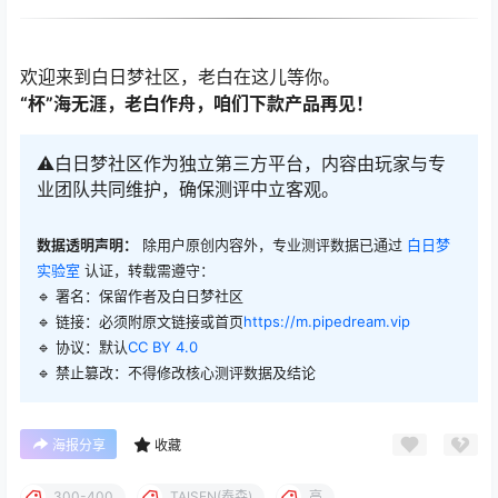
欢迎来到白日梦社区，老白在这儿等你。
“杯”海无涯，老白作舟，咱们下款产品再见！
⚠️白日梦社区作为独立第三方平台，内容由玩家与专
业团队共同维护，确保测评中立客观。
数据透明声明：
除用户原创内容外，专业测评数据已通过
白日梦
实验室
认证，转载需遵守：
🔹 署名：保留作者及
白日梦社区
🔹 链接：必须附原文链接或首页
https://m.pipedream.vip
🔹 协议：默认
CC BY 4.0
🔹 禁止篡改：不得修改核心测评数据及结论
海报分享
收藏
300-400
TAISEN(泰森)
高