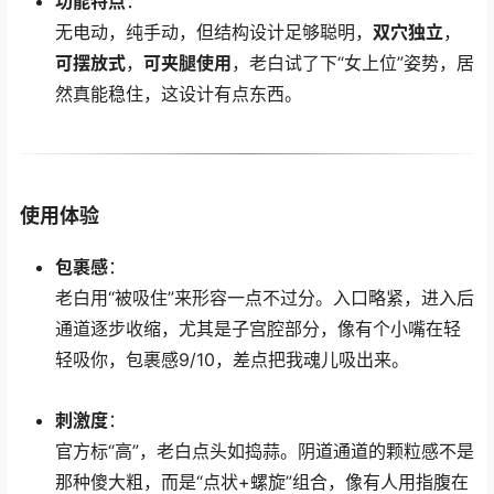
功能特点
：
无电动，纯手动，但结构设计足够聪明，
双穴独立
，
可摆放式
，
可夹腿使用
，老白试了下“女上位”姿势，居
然真能稳住，这设计有点东西。
使用体验
包裹感
：
老白用“被吸住”来形容一点不过分。入口略紧，进入后
通道逐步收缩，尤其是子宫腔部分，像有个小嘴在轻
轻吸你，包裹感9/10，差点把我魂儿吸出来。
刺激度
：
官方标“高”，老白点头如捣蒜。阴道通道的颗粒感不是
那种傻大粗，而是“点状+螺旋”组合，像有人用指腹在