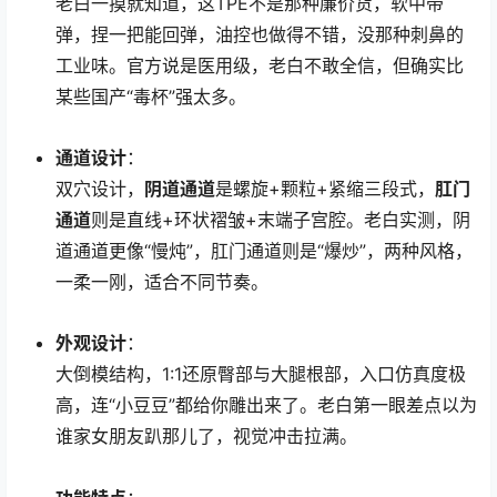
老白一摸就知道，这TPE不是那种廉价货，软中带
弹，捏一把能回弹，油控也做得不错，没那种刺鼻的
工业味。官方说是医用级，老白不敢全信，但确实比
某些国产“毒杯”强太多。
通道设计
：
双穴设计，
阴道通道
是螺旋+颗粒+紧缩三段式，
肛门
通道
则是直线+环状褶皱+末端子宫腔。老白实测，阴
道通道更像“慢炖”，肛门通道则是“爆炒”，两种风格，
一柔一刚，适合不同节奏。
外观设计
：
大倒模结构，1:1还原臀部与大腿根部，入口仿真度极
高，连“小豆豆”都给你雕出来了。老白第一眼差点以为
谁家女朋友趴那儿了，视觉冲击拉满。