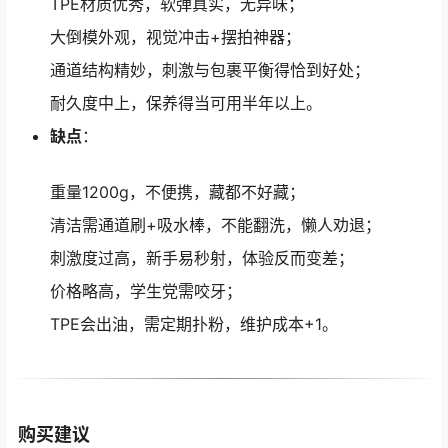
TPE材质优秀，软弹真实，无异味；
大倒模外观，视觉冲击+摆拍神器；
通道结构精妙，刺激与包裹平衡得恰到好处；
耐久度中上，保养得当可用半年以上。
缺点
：
重量1200g，不便携，藏都不好藏；
清洁需通道刷+吸水棒，不能翻洗，懒人劝退；
刺激度过高，新手易秒射，体验反而变差；
价格略高，学生党需咬牙；
TPE会出油，需定期扑粉，维护成本+1。
购买建议