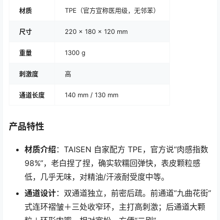
材质
TPE（官方宣称医用级，无邻苯）
尺寸
220 × 180 × 120 mm
重量
1300 g
刺激度
高
通道长度
140 mm / 130 mm
产品特性
材质介绍
：TAISEN 自家配方 TPE，官方说“肉感指数
98%”，老白捏了捏，确实软糯回弹快，表皮颗粒感
低，几乎无味，对精油/汗液耐受度中等。
通道设计
：双通道独立，前密后疏。前通道“九曲花街”
式连环褶皱＋三处收窄环，主打高刺激；后通道大颗