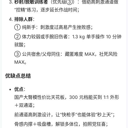
秒射/脱敏训练者
（优先级③）：借助高刺激通道做
“控精”练习，逐步延长作战时间；
排除人群
：
① 纯新手：刺激度过高易产生挫败感；
② 体力较弱或手腕旧伤者：1.3 kg 单手操作 10 分钟
就酸；
③ 公共宿舍/父母同住：藏匿难度 MAX，社死风险
MAX。
优缺点总结
优点
：
国产大臀模性价比天花板，300 元档能买到 1:1 外形
＋双通道；
前通道高刺激设计，让“快枪手”也能体验“秒上天”；
骨感内撑＋吸盘槽，解锁多体位，拍照党狂喜；