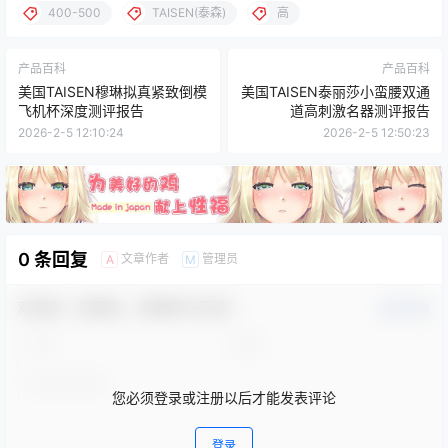
400-500
TAISEN(泰森)
高
产品百科
产品百科
美国TAISEN穆琳拟真紧致倒模
美国TAISEN泰丽莎小蛮腰双通
飞机杯深度测评报告
道高刺激名器测评报告
2026-2-5 12:10:24
2026-2-5 12:50:23
0 条回复
文章作者
管理员
A
M
欢迎您，新朋友，感谢参与互动！
确认修改
您必须登录或注册以后才能发表评论
登录