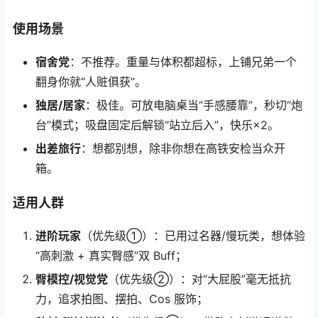
使用场景
宿舍党
：不推荐。重量与体积都超标，上铺兄弟一个
翻身你就“人赃俱获”。
独居/居家
：极佳。可放电脑桌当“手感腰靠”，秒切“炮
台”模式；吸盘固定后解锁“站立后入”，快乐×2。
出差旅行
：想都别想，除非你想在高铁安检当众开
箱。
适用人群
进阶玩家
（优先级①）：已用过名器/慢玩类，想体验
“高刺激 + 真实臀感”双 Buff；
臀模控/视觉党
（优先级②）：对“大屁股”毫无抵抗
力，追求拍图、摆拍、Cos 服饰；