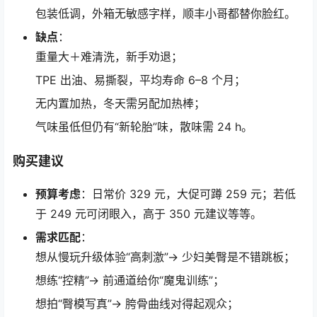
包装低调，外箱无敏感字样，顺丰小哥都替你脸红。
缺点
：
重量大＋难清洗，新手劝退；
TPE 出油、易撕裂，平均寿命 6–8 个月；
无内置加热，冬天需另配加热棒；
气味虽低但仍有“新轮胎”味，散味需 24 h。
购买建议
预算考虑
：日常价 329 元，大促可蹲 259 元；若低
于 249 元可闭眼入，高于 350 元建议等等。
需求匹配
：
想从慢玩升级体验“高刺激”→ 少妇美臀是不错跳板；
想练“控精”→ 前通道给你“魔鬼训练”；
想拍“臀模写真”→ 胯骨曲线对得起观众；