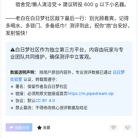
宿舍党/懒人清洁党→ 建议转投 600 g 以下小名器。
——老白在白日梦社区敲下最后一行：别光顾着爽，记得
多喝水、多锁门、多备纸巾！测评到此，祝你“炮”台安好，
发射愉快！
⚠️白日梦社区作为独立第三方平台，内容由玩家与专
业团队共同维护，确保测评中立客观。
数据透明声明：
除用户原创内容外，专业测评数据已通过
白日梦
实验室
认证，转载需遵守：
🔹 署名：保留作者及
白日梦社区
🔹 链接：必须附原文链接或首页
https://m.pipedream.vip
🔹 协议：默认
CC BY 4.0
🔹 禁止篡改：不得修改核心测评数据及结论
海报分享
收藏