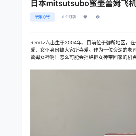
日本mitsutsubo蜜壶蕾
玩家心得
6 个月前
Remレム出生于2004年，目前位于御所地区
爱、女仆身份被大家所喜爱。作为一位资深的老司
蕾姆女神啊！怎么可能会拒绝把女神带回家的机