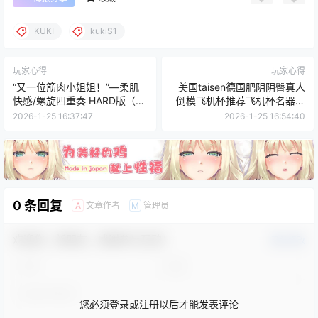
KUKI
kukiS1
玩家心得
玩家心得
“又一位筋肉小姐姐！”—柔肌
美国taisen德国肥阴阴臀真人
快感/螺旋四重奏 HARD版（中
倒模飞机杯推荐飞机杯名器测
高刺激）评测
评
2026-1-25 16:37:47
2026-1-25 16:54:40
0 条回复
文章作者
管理员
A
M
欢迎您，新朋友，感谢参与互动！
确认修改
您必须登录或注册以后才能发表评论