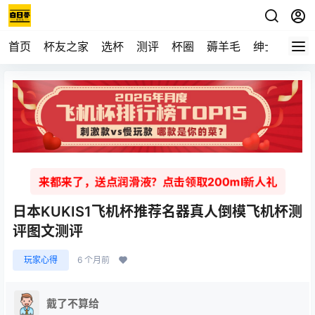
首页
杯友之家
选杯
测评
杯圈
薅羊毛
绅士
视频
来都来了，送点润滑液？点击领取200ml新人礼
日本KUKIS1飞机杯推荐名器真人倒模飞机杯测
评图文测评
玩家心得
6 个月前
戴了不算给