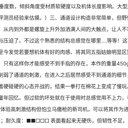
的下垂度数，倾斜角度受材质软硬度以及机体长度影响。大型
评测员经验来估摸。）三、通道设计构造非常简单，但野
，从内到外都是螺旋上升外加洒满人间的大触点，让人不
与压迫了。不过这个熟悉的结构总感觉在哪里….等等！这
至今发觉若要想机体有好的肉感、将其同五指姑娘明显区
！只有这样你才能感受不到手指的存在，本作的重量450
削弱了通道的刺激，在进入之后居然感受不到通道的细节
着硬碰硬的心态开战的，结果一拳打在棉花上变成了慢玩
童年回忆。但过软的坏处就在于使用时总感觉用不上力，
要体验高刺激结构但怕立马缴枪的新司机，可以将其作为
星；耐久度：■■□□□ 表面看起来无硬伤，但韧性不足