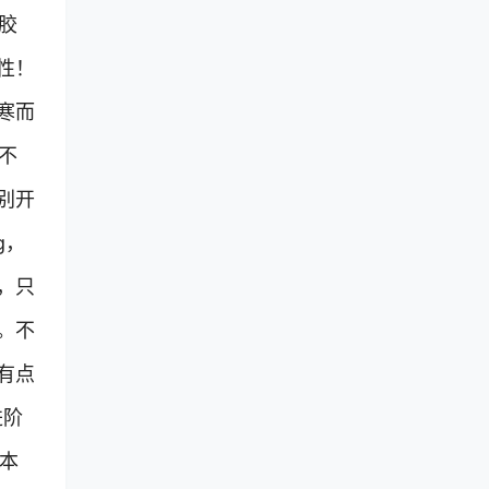
胶
性！
寒而
不
别开
g，
，只
。不
有点
进阶
，本