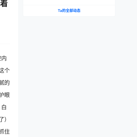
密着
测
Ta的全部动态
腔内
这个
腻的
护眼
：白
了）
抓住