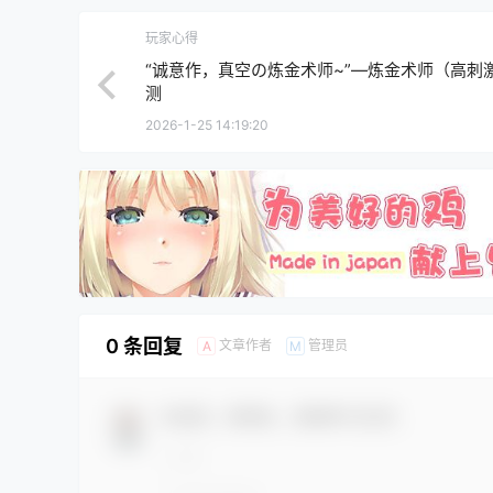
玩家心得
“诚意作，真空の炼金术师~”—炼金术师（高刺
测
2026-1-25 14:19:20
0 条回复
文章作者
管理员
A
M
欢迎您，新朋友，感谢参与互动！