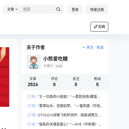
文章
登录
快速注册
投稿
关于作者
关注
私信
小熊爱吃糖
大骑士
Lv6
文章
评论
关注
粉丝
2526
0
0
5
[文章]
“又一位筋肉小姐姐！”—柔肌快感/螺旋四
重奏 HARD版（中高刺激）评测
[文章]
“柔情似水，佳期如梦。 ”—蜜莉酱（中低
刺激）评测
[文章]
OTOUCH深喉飞机杯测评：既能调情又能
延时！？
[文章]
“锻炼的关键是爱心！”—R18（中刺激）评