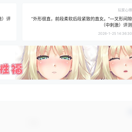
玩家心得
激）评
“外形很直，前段柔软后段紧致的直女。”—叉形间隙
（中刺激）评测
2026-1-25 14:36:30
确