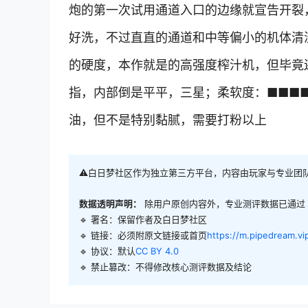
炮的第一次试用通道入口的边缘就宣告开裂
好洗，不过直直的通道和中等偏小的机体清
的硬度，本作就是的高强度榨汁机，但毕竟
指，内部倒是平平，三星；柔软度：■■■■
油，但不是特别黏腻，需要打粉以上
⚠️白日梦社区作为独立第三方平台，内容由玩家与专业团
数据透明声明：
除用户原创内容外，专业测评数据已通过
🔹 署名：保留作者及
白日梦社区
🔹 链接：必须附原文链接或首页
https://m.pipedream.vi
🔹 协议：默认
CC BY 4.0
🔹 禁止篡改：不得修改核心测评数据及结论