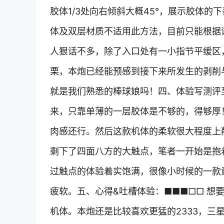
胶体1/3处向右倾斜大概45°，展示胶体
体及双层材质不适用此方法，目前只能根据
人狠话不多，除了入口处有一小指节平缓区
栗，本炮已经能预感到接下来所发生的剥削
就是我们熟悉的棒球娘吗！四、体验写测评
来，只靠单薄的一层胶体是不够的，得够厚
肉感还行。然后这款机体的柔软很大程度上
剩下了四面八方的大触点，笔者一开始是抱
过触点的体验着实饱满，很像小时候的一款
疲软。五、心得&吐槽体验：■■■□□ 想
机体。本炮还是比较喜欢更猛的2333，三