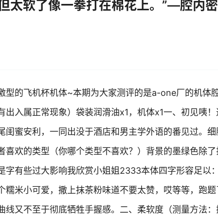
娘，但太软了像一拳打在棉花上。”—腔内
型的飞机杯机体~本期为大家测评的是a-one厂的机体
出入属正常现象）袋装润滑油x1，机体x1一、初见咦！
尾闺蜜安利，一同出没于酒店和男主学外语的番见过。细
者喜欢的类型（你哪个类型不喜欢？）背景的墨绿色除了
是字有些过大影响我欣赏小姐姐2333本体四字形容足以
个糯米小可爱，撒上抹茶粉味道不要太赞，哎等等，跑题
曲线又不至于彻底牺牲手握感。二、柔软度（测量方法：