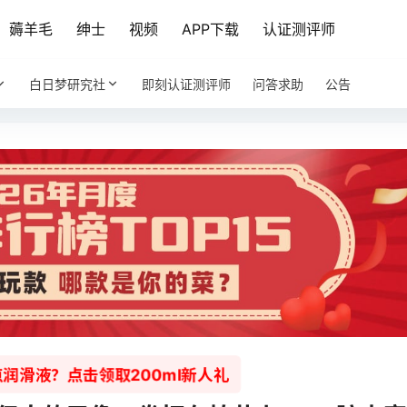
薅羊毛
绅士
视频
APP下载
认证测评师
白日梦研究社
即刻认证测评师
问答求助
公告
润滑液？点击领取200ml新人礼