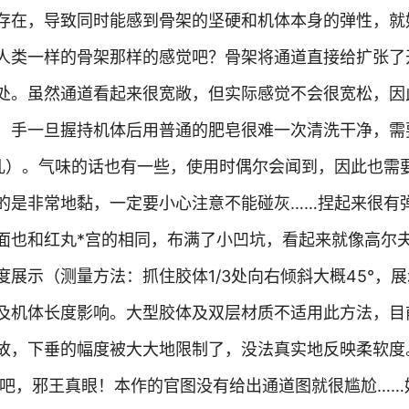
存在，导致同时能感到骨架的坚硬和机体本身的弹性，就
人类一样的骨架那样的感觉吧？骨架将通道直接给扩张了
处。虽然通道看起来很宽敞，但实际感觉不会很宽松，因
，手一旦握持机体后用普通的肥皂很难一次清洗干净，需
乳）。气味的话也有一些，使用时偶尔会闻到，因此也需
的是非常地黏，一定要小心注意不能碰灰……捏起来很有
面也和红丸*宫的相同，布满了小凹坑，看起来就像高尔
展示（测量方法：抓住胶体1/3处向右倾斜大概45°，展
及机体长度影响。大型胶体及双层材质不适用此方法，目
故，下垂的幅度被大大地限制了，没法真实地反映柔软度
视吧，邪王真眼！本作的官图没有给出通道图就很尴尬……