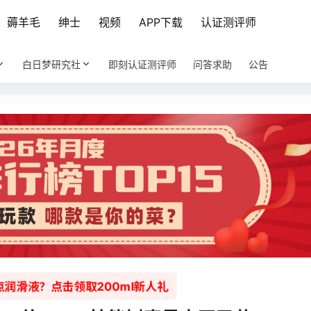
薅羊毛
绅士
视频
APP下载
认证测评师
白日梦研究社
即刻认证测评师
问答求助
公告
润滑液？点击领取200ml新人礼