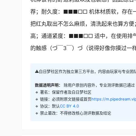
荐；耐久度：■■■□□ 机体材质软，存在
把红丸取出不怎么麻烦，清洗起来也算方便
高；通道紧度：■■■□□ 适中，在使用排
的触感（づ￣3￣）づ（说得好像你摸过一
⚠️白日梦社区作为独立第三方平台，内容由玩家与专业团
数据透明声明：
除用户原创内容外，专业测评数据已通过
🔹 署名：保留作者及
白日梦社区
🔹 链接：必须附原文链接或首页
https://m.pipedream.vi
🔹 协议：默认
CC BY 4.0
🔹 禁止篡改：不得修改核心测评数据及结论