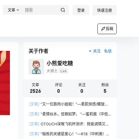
文章
登录
快速注册
投稿
关于作者
关注
私信
小熊爱吃糖
大骑士
Lv6
文章
评论
关注
粉丝
2526
0
0
5
[文章]
“又一位筋肉小姐姐！”—柔肌快感/螺旋四
重奏 HARD版（中高刺激）评测
[文章]
“柔情似水，佳期如梦。 ”—蜜莉酱（中低
刺激）评测
[文章]
OTOUCH深喉飞机杯测评：既能调情又能
延时！？
[文章]
“锻炼的关键是爱心！”—R18（中刺激）评