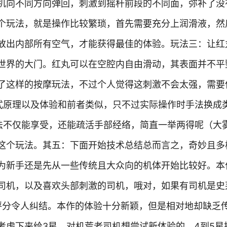
机向不同方向弹回，刺激到摇杆前段的不同面，弥补了没
个玩法，就是操作比较繁琐，首先需要充分上润滑液，然
放出内部所有空气，才能获得最佳的体验。玩法三：让红
世界的大门。红丸可以在空腔内自由滑动，其表面并不平
了这样的按摩玩法，不过个人觉得这刺激不会太强，需要
式原理以及体验和前者类似，只不过实际操作时手法换成
法不仅能享受，还能疏活手部经络，简直一举两得呢（大
这个玩法。其五：下面开始技术总结总而言之，奇妙且多
为新手还是先从一些传统且大众向的机体开始比较好。本
司机，以及喜欢头部刺激的司机，哦对，如果有司机是史
 评分令人纠结。本作的体验十分新颖，但是相对地却缺乏
考虑下来给3星。对机荒老司机想尝试新体验的，4到5星