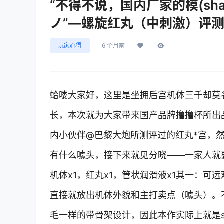
“不得不说，国内厂家的模(sha
ノ”—螺旋红丸（中刺激）评
玩家心得
6 个月前
蛤喽大家好，这里是坐拥后宫机体三千却莫
长，本次就为大家带来国产品牌撸撸杯所出
内小伙伴@巴黎大炮所测评过的红丸*宫，
有什么噱头，接下来就见分晓——一家人就
机体x1，红丸x1，管状润滑液x1其一：
直接就放出机体外貌和主打卖点（噱头）。不过
毛一样的带骨架设计，因此本作实际上就是sp