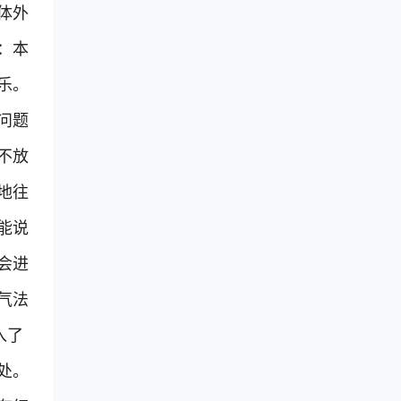
体外
：本
乐。
问题
不放
地往
能说
会进
气法
入了
处。