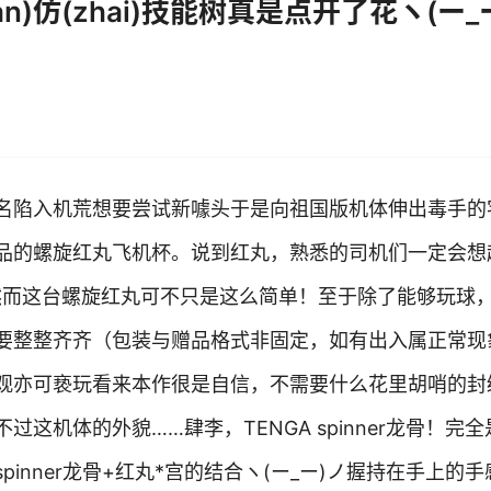
n)仿(zhai)技能树真是点开了花ヽ(ー_
测
名陷入机荒想要尝试新噱头于是向祖国版机体伸出毒手的
品的螺旋红丸飞机杯。说到红丸，熟悉的司机们一定会想
然而这台螺旋红丸可不只是这么简单！至于除了能够玩球
要整整齐齐（包装与赠品格式非固定，如有出入属正常现
可远观亦可亵玩看来本作很是自信，不需要什么花里胡哨的封
这机体的外貌……肆李，TENGA spinner龙骨！完全
inner龙骨+红丸*宫的结合ヽ(ー_ー)ノ握持在手上的手