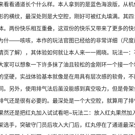
来看看通道长个什么样。本人拿到的是蓝色海浪版，从机
形的横纹，最深处则是大空腔，刚好可被红丸填满。其四
体。两份快乐相互重叠，这双份的快乐又带来了更多的快
为什——咳咳，本作的玩法官图已经给的非常详细（尺度
情页了解），其体验如何就让本人来一一揭晓。玩法一：
大家可以想象一下许多抹了油且较松的金刚环一个接一个
的坚硬，实战体验基本就像是在用具有层次感的软骨，不
同。另外，使用排气法后虽没能感到真空吸力，但是骨架
排气还是很有必要的。最深处是一个大空腔，就算用了排
果然还是把红丸加入试试看吧~玩法二：放入红丸果然加
架选手，突破守门员后攻入大门后，红丸停在了通道最深