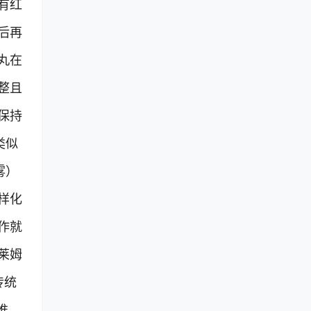
有红
后再
丸在
整且
保持
类似
雾）
样化
作就
莱姆
传统
推