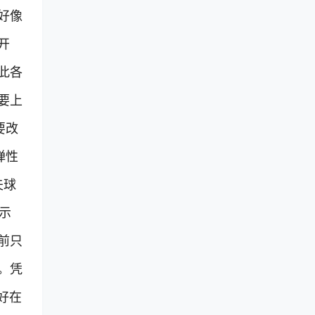
好像
开
此各
要上
要改
弹性
夫球
示
前只
。凭
好在