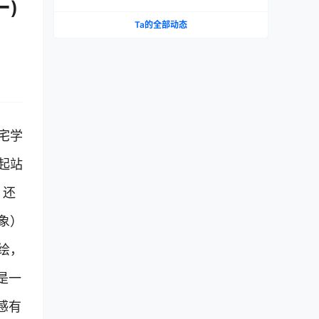
ー)
测
Ta的全部动态
宅学
起站
，还
象）
绘，
是一
感有