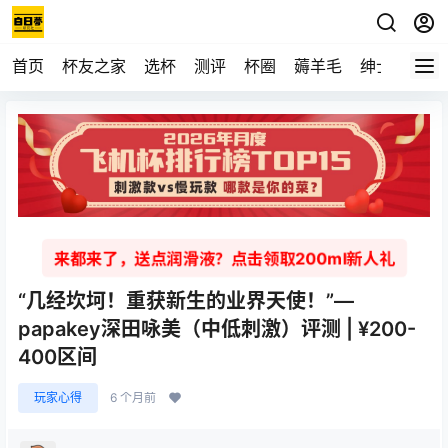
首页
杯友之家
选杯
测评
杯圈
薅羊毛
绅士
视频
来都来了，送点润滑液？点击领取200ml新人礼
“几经坎坷！重获新生的业界天使！”—
papakey深田咏美（中低刺激）评测 | ¥200-
400区间
玩家心得
6 个月前