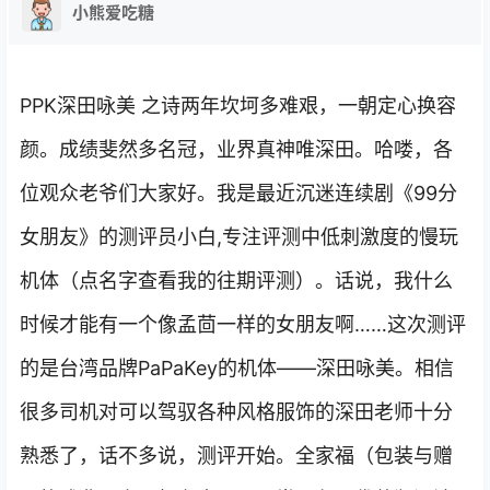
小熊爱吃糖
PPK深田咏美 之诗两年坎坷多难艰，一朝定心换容
颜。成绩斐然多名冠，业界真神唯深田。哈喽，各
位观众老爷们大家好。我是最近沉迷连续剧《99分
女朋友》的测评员小白,专注评测中低刺激度的慢玩
机体（点名字查看我的往期评测）。话说，我什么
时候才能有一个像孟茴一样的女朋友啊……这次测评
的是台湾品牌PaPaKey的机体——深田咏美。相信
很多司机对可以驾驭各种风格服饰的深田老师十分
熟悉了，话不多说，测评开始。全家福（包装与赠