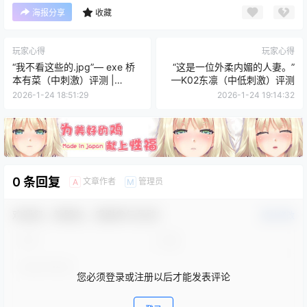
海报分享
收藏
玩家心得
玩家心得
“我不看这些的.jpg”— exe 桥
“这是一位外柔内媚的人妻。”
本有菜（中刺激）评测 |
—K02东凛（中低刺激）评测
¥200-400区间
2026-1-24 18:51:29
2026-1-24 19:14:32
0 条回复
文章作者
管理员
A
M
欢迎您，新朋友，感谢参与互动！
确认修改
您必须登录或注册以后才能发表评论