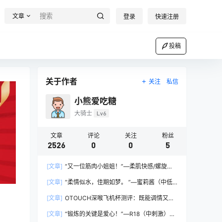
文章
登录
快速注册
投稿
关于作者
关注
私信
小熊爱吃糖
大骑士
Lv6
文章
评论
关注
粉丝
2526
0
0
5
[文章]
“又一位筋肉小姐姐！”—柔肌快感/螺旋四
重奏 HARD版（中高刺激）评测
[文章]
“柔情似水，佳期如梦。 ”—蜜莉酱（中低
刺激）评测
[文章]
OTOUCH深喉飞机杯测评：既能调情又能
延时！？
[文章]
“锻炼的关键是爱心！”—R18（中刺激）评