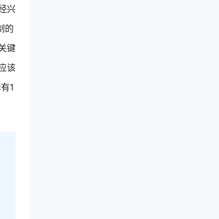
经兴
制的
关键
应该
有1