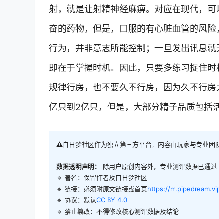
射，就是让射精神经麻痹。对应在现代，可
奋的药物，但是，口服的有心脏血管的风险
行为，并非意志所能控制；一旦发出讯息就
即在于掌握时机。因此，只要多练习捉住时
规律行房，也不要久不行房，因为久不行房大
亿只到2亿只，但是，大部分精子品质包括
⚠️白日梦社区作为独立第三方平台，内容由玩家与专业团
数据透明声明：
除用户原创内容外，专业测评数据已通过
🔹 署名：保留作者及
白日梦社区
🔹 链接：必须附原文链接或首页
https://m.pipedream.vi
🔹 协议：默认
CC BY 4.0
🔹 禁止篡改：不得修改核心测评数据及结论