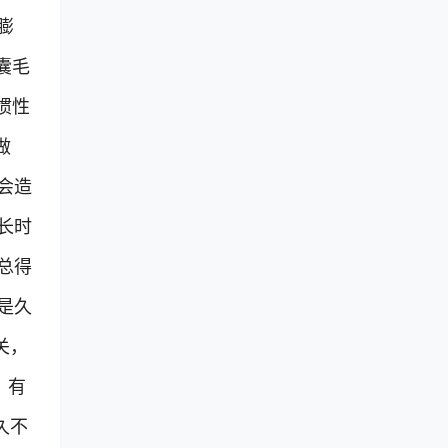
膨
囊毛
惯性
做
会造
长时
总得
是久
关，
，有
久不