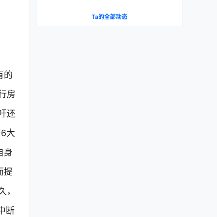
测
Ta的全部动态
有的
行房
吁还
6大
自身
而提
久，
中断