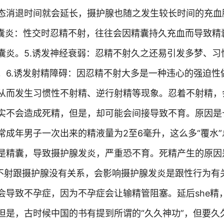
态消退时间就会延长，摄护腺也随之发生较长时间的充血
精囊炎：性交时忍精不射，往往会因精囊持久充血而导致精
囊炎。5.诱发神经衰弱：忍精不射久之还易引发多梦、习
。6.诱发射精障碍：因忍精不射大多是一种违心的强迫性
从而发生习惯性不射精、逆行射精等现象。忍着不射精，
实不会造成死精，但是，却可能会间接导致不育。原因是
成年男子一次出来的精液量为2至6毫升，这么多“覆水”
是精囊，导致摄护腺发炎，严重恐不育。死精产生的原因
精不射跟摄护腺没有关系，会影响摄护腺发炎是跟性行为有
会导致不孕症，因为不孕症会让输精管阻塞。延后she精
但是，古时候中国的书有提到所谓的“久久神功”，但要久