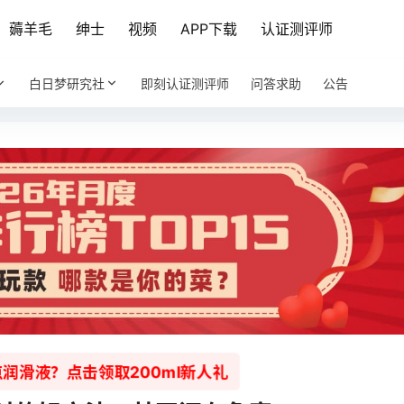
薅羊毛
绅士
视频
APP下载
认证测评师
白日梦研究社
即刻认证测评师
问答求助
公告
润滑液？点击领取200ml新人礼