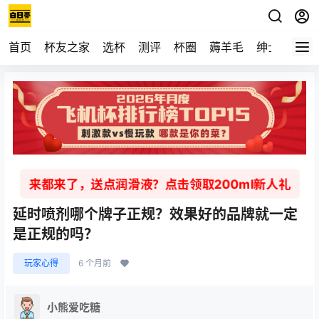
首页
杯友之家
选杯
测评
杯圈
薅羊毛
绅士
视频
来都来了，送点润滑液？点击领取200ml新人礼
延时喷剂哪个牌子正规？效果好的品牌就一定
是正规的吗？
玩家心得
6 个月前
小熊爱吃糖