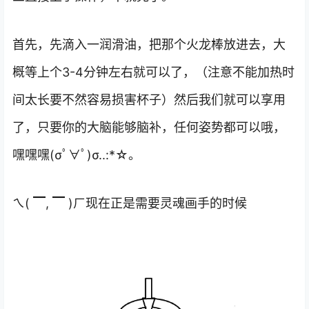
首先，先滴入一润滑油，把那个火龙棒放进去，大
概等上个3-4分钟左右就可以了，（注意不能加热时
间太长要不然容易损害杯子）然后我们就可以享用
了，只要你的大脑能够脑补，任何姿势都可以哦，
嘿嘿嘿(σﾟ∀ﾟ)σ..:*☆。
ㄟ( ▔, ▔ )ㄏ现在正是需要灵魂画手的时候