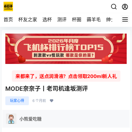
首页
杯友之家
选杯
测评
杯圈
薅羊毛
绅士
视频
来都来了，送点润滑液？点击领取200ml新人礼
MODE奈奈子丨老司机逢坂测评
玩家心得
6 个月前
小熊爱吃糖