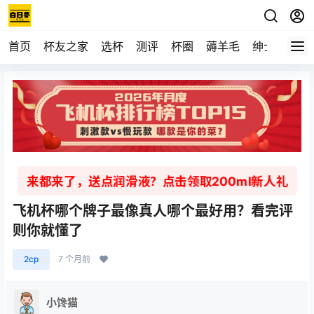
首页
杯友之家
选杯
测评
杯圈
薅羊毛
绅士
视频
来都来了，送点润滑液？点击领取200ml新人礼
飞机杯哪个牌子最像真人哪个最好用？看完评
则你就懂了
2cp
7 个月前
小馋猫