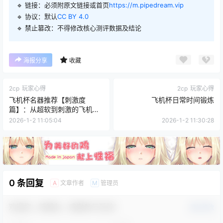
🔹 链接：必须附原文链接或首页
https://m.pipedream.vip
🔹 协议：默认
CC BY 4.0
🔹 禁止篡改：不得修改核心测评数据及结论
海报分享
收藏
2cp
玩家心得
2cp
玩家心得
飞机杯名器推荐【刺激度
飞机杯日常时间锻炼
篇】：从超软到刺激的飞机杯
品牌清单（11月更）
2026-1-2 11:05:04
2026-1-2 11:30:28
0 条回复
文章作者
管理员
A
M
欢迎您，新朋友，感谢参与互动！
确认修改