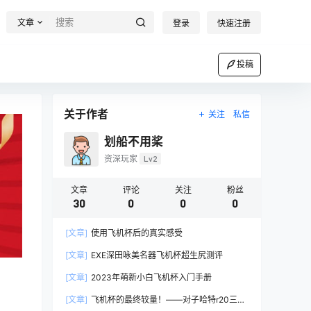
文章
登录
快速注册
投稿
关于作者
关注
私信
划船不用桨
资深玩家
Lv2
文章
评论
关注
粉丝
30
0
0
0
[文章]
使用飞机杯后的真实感受
[文章]
EXE深田咏美名器飞机杯超生尻测评
[文章]
2023年萌新小白飞机杯入门手册
[文章]
飞机杯的最终较量！——对子哈特r20三代