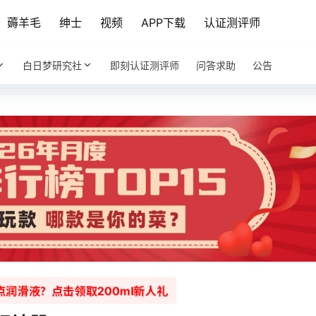
薅羊毛
绅士
视频
APP下载
认证测评师
白日梦研究社
即刻认证测评师
问答求助
公告
润滑液？点击领取200ml新人礼