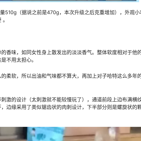
，重量510g（据说之前是470g，本次升级之后克重增加），外观
 。
单的香味，如同女性身上散发出的淡淡香气。整体软度相对于他
该是不用太担心。
么的柔软，所以出油和气味都不算大，再加上对子哈特这么多年
等刺激的设计（太刺激就不能较慢玩了），通道前段上边布满横
环，边缘采用了类似锯齿状的肉刺设计，下半部分则是螺旋状的