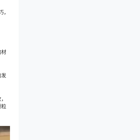
小巧，
的材
的发
纹，
颗粒