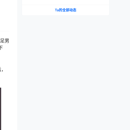
撸撸杯20pro对比评测！
Ta的全部动态
满足男
下
后，