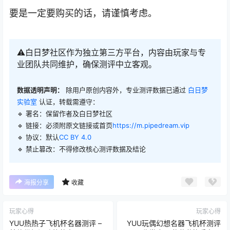
要是一定要购买的话，请谨慎考虑。
⚠️白日梦社区作为独立第三方平台，内容由玩家与专
业团队共同维护，确保测评中立客观。
数据透明声明：
除用户原创内容外，专业测评数据已通过
白日梦
实验室
认证，转载需遵守：
🔹 署名：保留作者及
白日梦社区
🔹 链接：必须附原文链接或首页
https://m.pipedream.vip
🔹 协议：默认
CC BY 4.0
🔹 禁止篡改：不得修改核心测评数据及结论
海报分享
收藏
玩家心得
玩家心得
YUU热热子飞机杯名器测评 –
YUU玩偶幻想名器飞机杯测评