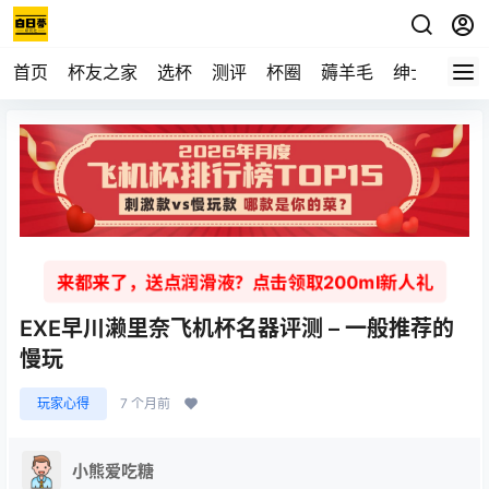
首页
杯友之家
选杯
测评
杯圈
薅羊毛
绅士
视频
来都来了，送点润滑液？点击领取200ml新人礼
EXE早川濑里奈飞机杯名器评测 – 一般推荐的
慢玩
玩家心得
7 个月前
小熊爱吃糖