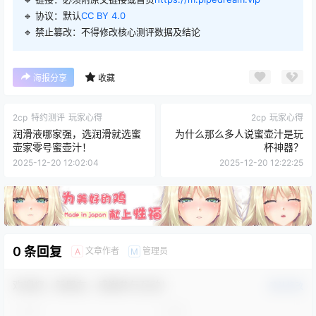
🔹 协议：默认
CC BY 4.0
🔹 禁止篡改：不得修改核心测评数据及结论
海报分享
收藏
2cp
特约测评
玩家心得
2cp
玩家心得
润滑液哪家强，选润滑就选蜜
为什么那么多人说蜜壶汁是玩
壶家零号蜜壶汁！
杯神器？
2025-12-20 12:02:04
2025-12-20 12:22:25
0 条回复
文章作者
管理员
A
M
欢迎您，新朋友，感谢参与互动！
确认修改