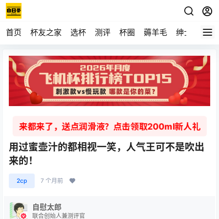
首页
杯友之家
选杯
测评
杯圈
薅羊毛
绅士
视频
来都来了，送点润滑液？点击领取200ml新人礼
用过蜜壶汁的都相视一笑，人气王可不是吹出
来的！
2cp
7 个月前
自慰太郎
联合创始人兼测评官