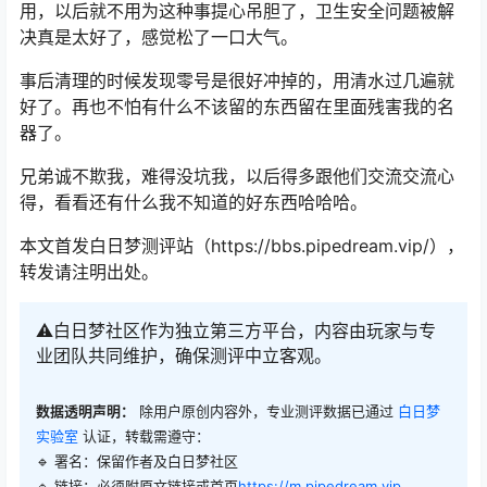
用，以后就不用为这种事提心吊胆了，卫生安全问题被解
决真是太好了，感觉松了一口大气。
事后清理的时候发现零号是很好冲掉的，用清水过几遍就
好了。再也不怕有什么不该留的东西留在里面残害我的名
器了。
兄弟诚不欺我，难得没坑我，以后得多跟他们交流交流心
得，看看还有什么我不知道的好东西哈哈哈。
本文首发白日梦测评站（https://bbs.pipedream.vip/），
转发请注明出处。
⚠️白日梦社区作为独立第三方平台，内容由玩家与专
业团队共同维护，确保测评中立客观。
数据透明声明：
除用户原创内容外，专业测评数据已通过
白日梦
实验室
认证，转载需遵守：
🔹 署名：保留作者及
白日梦社区
🔹 链接：必须附原文链接或首页
https://m.pipedream.vip